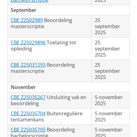
bachelorscriptie
2025
September
CBE Z2502989
Beoordeling
25
masterscriptie
september
2025
CBE Z25029896
Toelating tot
25
opleiding
september
2025
CBE Z25031293
Beoordeling
25
masterscriptie
september
2025
November
CBE Z25035267
Uitsluiting vak en
5 november
beoordeling
2025
CBE Z25035704
Buitenreguliere
5 november
tentamenkans
2025
CBE Z25035705
Beoordeling
5 november
bachelorscriptie
2025