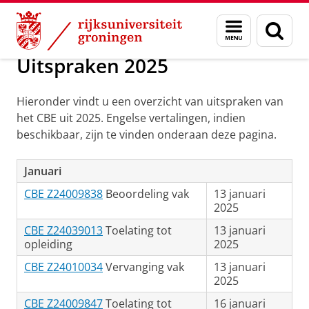
Skip
Skip
Over ons
CBE Uitspraken
Menu
Zoek
to
to
en
Content
Navigation
zoeken
Uitspraken 2025
Hieronder vindt u een overzicht van uitspraken van
het CBE uit 2025. Engelse vertalingen, indien
beschikbaar, zijn te vinden onderaan deze pagina.
Januari
CBE Z24009838
Beoordeling vak
13 januari
2025
CBE Z24039013
Toelating tot
13 januari
opleiding
2025
CBE Z24010034
Vervanging vak
13 januari
2025
CBE Z24009847
Toelating tot
16 januari