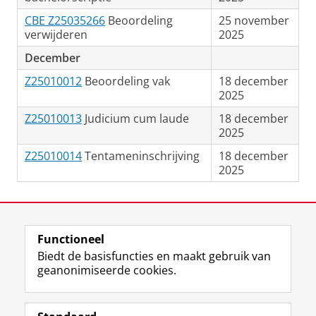
CBE Z25035266
Beoordeling
25 november
verwijderen
2025
December
Z25010012
Beoordeling vak
18 december
2025
Z25010013
Judicium cum laude
18 december
2025
Z25010014
Tentameninschrijving
18 december
2025
Laatst gewijzigd:
22 april 2026 16:36
Functioneel
View this page in:
English
Biedt de basisfuncties en maakt gebruik van
geanonimiseerde cookies.
F
L
R
I
Y
Volg de RUG
a
i
S
n
o