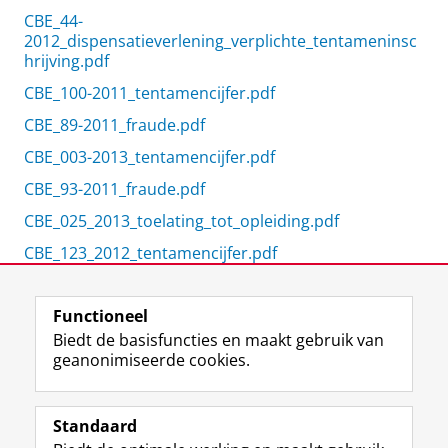
CBE_44-
2012_dispensatieverlening_verplichte_tentameninsc
hrijving.pdf
CBE_100-2011_tentamencijfer.pdf
CBE_89-2011_fraude.pdf
CBE_003-2013_tentamencijfer.pdf
CBE_93-2011_fraude.pdf
CBE_025_2013_toelating_tot_opleiding.pdf
CBE_123_2012_tentamencijfer.pdf
Functioneel
View this page in:
English
Biedt de basisfuncties en maakt gebruik van
geanonimiseerde cookies.
F
L
R
I
Y
Volg de RUG
a
i
S
n
o
Standaard
c
n
S
s
u