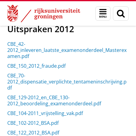
Skip
Skip
Over ons
CBE Uitspraken
Menu
Zoek
to
to
en
Content
Navigation
zoeken
Uitspraken 2012
CBE_42-
2012_inleveren_laatste_examenonderdeel_Masterex
amen.pdf
CBE_150_2012_fraude.pdf
CBE_70-
2012_dispensatie_verplichte_tentameninschrijving.p
df
CBE_129-2012_en_CBE_130-
2012_beoordeling_examenonderdeel.pdf
CBE_104-2011_vrijstelling_vak.pdf
CBE_102-2012_BSA.pdf
CBE_122_2012_BSA.pdf