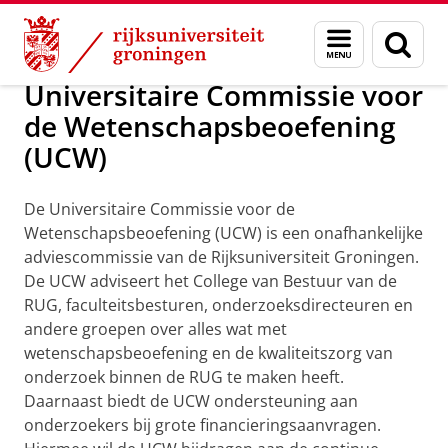
Skip
Skip
Over ons
Adviesorganen
Menu
Zoek
to
to
en
Content
Navigation
zoeken
Universitaire Commissie voor
de Wetenschapsbeoefening
(UCW)
De Universitaire Commissie voor de
Wetenschapsbeoefening (UCW) is een onafhankelijke
adviescommissie van de Rijksuniversiteit Groningen.
De UCW adviseert het College van Bestuur van de
RUG, faculteitsbesturen, onderzoeksdirecteuren en
andere groepen over alles wat met
wetenschapsbeoefening en de kwaliteitszorg van
onderzoek binnen de RUG te maken heeft.
Daarnaast biedt de UCW ondersteuning aan
onderzoekers bij grote financieringsaanvragen.