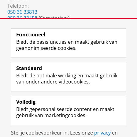
Telefoon:
050 36 33813
050 36 33458
(Secretariaat)
050 36 37337
(fax)
Functioneel
Biedt de basisfuncties en maakt gebruik van
geanonimiseerde cookies.
F
L
R
I
Y
Volg de RUG
a
i
S
n
o
Standaard
c
n
S
s
u
Biedt de optimale werking en maakt gebruik
e
k
-
t
T
Studiekiezers
van onder andere videocookies.
b
e
f
a
u
Maatschappij/bedrijven
o
d
e
g
b
o
I
e
r
e
Alumni
k
n
d
a
-
Volledig
p
-
R
m
k
Biedt gepersonaliseerde content en maakt
Over ons
a
p
i
-
a
gebruik van marketingcookies.
g
a
j
a
n
i
g
k
c
a
Disclaimer & Copyright
Privacy
Cookies
n
i
s
c
a
Stel je cookievoorkeur in. Lees onze
privacy
en
Inloggen