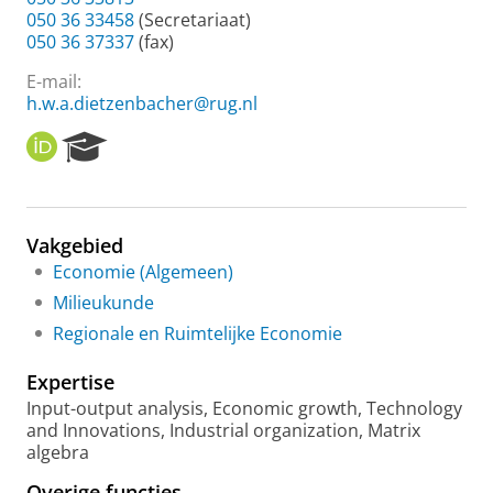
050 36 33458
(Secretariaat)
050 36 37337
(fax)
E-mail:
h.w.a.dietzenbacher@rug.nl
O
R
R
e
C
s
I
e
D
a
Vakgebied
r
Economie (Algemeen)
c
h
Milieukunde
P
Regionale en Ruimtelijke Economie
o
r
Expertise
t
a
Input-output analysis, Economic growth, Technology
l
and Innovations, Industrial organization, Matrix
algebra
Overige functies