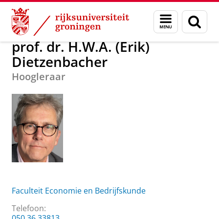
Skip
Skip
Over ons
prof. dr. H.W.A. (Erik) Dietzenbacher
Menu
Zoek
to
to
en
Content
Navigation
zoeken
prof. dr. H.W.A. (Erik)
Dietzenbacher
Hoogleraar
Faculteit Economie en Bedrijfskunde
Telefoon:
050 36 33813