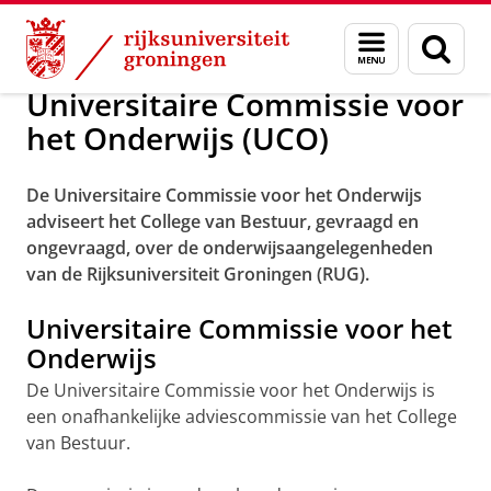
Skip
Skip
Over ons
Adviesorganen
Menu
Zoek
to
to
en
Content
Navigation
zoeken
Universitaire Commissie voor
het Onderwijs (UCO)
De Universitaire Commissie voor het Onderwijs
adviseert het College van Bestuur, gevraagd en
ongevraagd, over de onderwijsaangelegenheden
van de Rijksuniversiteit Groningen (RUG).
Universitaire Commissie voor het
Onderwijs
De Universitaire Commissie voor het Onderwijs is
een onafhankelijke adviescommissie van het College
van Bestuur.