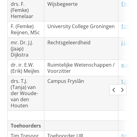
drs. F.
Wijsbegeerte
f.heme
(Femke)
Hemelaar
F. (Femke)
University College Groningen
f.reij
Reijnen, MSc
mr. Dr. J.J.
Rechtsgeleerdheid
j.j.dij
(Jaap)
Dijkstra
dr. ir. E.W.
Ruimtelijke Wetenschappen /
e.w.me
(Erik) Meijles
Voorzitter
drs. T.J.
Campus Fryslân
t.j.va
(Tanja) van
der Woude-
van den
Houten
Toehoorders
Tim Tresoor
Toehoorder UR
timtre