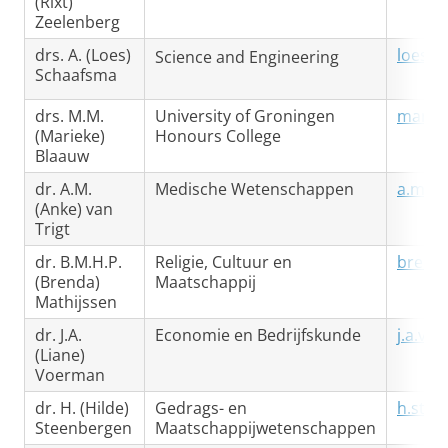
(Rixt)
Zeelenberg
drs. A. (Loes)
loes.s
Science and Engineering
Schaafsma
drs. M.M.
University of Groningen
mariek
(Marieke)
Honours College
Blaauw
dr. A.M.
Medische Wetenschappen
a.m.va
(Anke) van
Trigt
dr. B.M.H.P.
Religie, Cultuur en
brenda
(Brenda)
Maatschappij
Mathijssen
dr. J.A.
Economie en Bedrijfskunde
j.a.vo
(Liane)
Voerman
dr. H. (Hilde)
Gedrags- en
h.stee
Steenbergen
Maatschappijwetenschappen