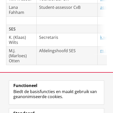
Lana
Student-assessor CvB
assess
Fahham
SES
K. (Klaas)
Secretaris
k.wilt
Wilts
M.J.
Afdelingshoofd SES
m.j.ot
(Marloes)
Otten
Laatst gewijzigd:
03 juli 2026 10:34
Functioneel
View this page in:
English
Biedt de basisfuncties en maakt gebruik van
geanonimiseerde cookies.
F
L
R
I
Y
Volg de RUG
a
i
S
n
o