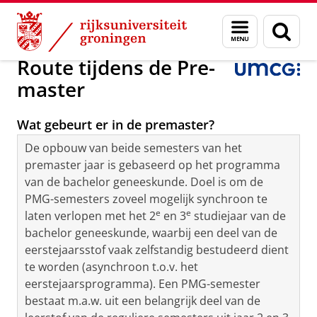
Skip
Skip
Over ons
Pre-master Geneeskunde
Menu
Zoek
to
to
en
Content
Navigation
zoeken
Route tijdens de Pre-
master
Wat gebeurt er in de premaster?
De opbouw van beide semesters van het
premaster jaar is gebaseerd op het programma
van de bachelor geneeskunde. Doel is om de
PMG-semesters zoveel mogelijk synchroon te
e
e
laten verlopen met het 2
en 3
studiejaar van de
bachelor geneeskunde, waarbij een deel van de
eerstejaarsstof vaak zelfstandig bestudeerd dient
te worden (asynchroon t.o.v. het
eerstejaarsprogramma). Een PMG-semester
bestaat m.a.w. uit een belangrijk deel van de