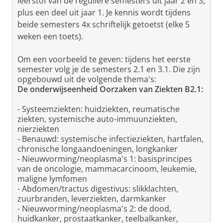
leerstof van de reguliere semesters uit jaar 2 en 3,
plus een deel uit jaar 1. Je kennis wordt tijdens
beide semesters 4x schriftelijk getoetst (elke 5
weken een toets).
Om een voorbeeld te geven: tijdens het eerste
semester volg je de semesters 2.1 en 3.1. Die zijn
opgebouwd uit de volgende thema's:
De onderwijseenheid Oorzaken van Ziekten B2.1:
- Systeemziekten: huidziekten, reumatische
ziekten, systemische auto-immuunziekten,
nierziekten
- Benauwd: systemische infectieziekten, hartfalen,
chronische longaandoeningen, longkanker
- Nieuwvorming/neoplasma's 1: basisprincipes
van de oncologie, mammacarcinoom, leukemie,
maligne lymfomen
- Abdomen/tractus digestivus: slikklachten,
zuurbranden, leverziekten, darmkanker
- Nieuwvorming/neoplasma's 2: de dood,
huidkanker, prostaatkanker, teelbalkanker,