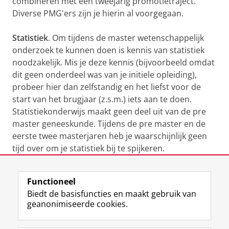
combineren met een tweejarig promotietraject.
Diverse PMG'ers zijn je hierin al voorgegaan.
Statistiek
. Om tijdens de master wetenschappelijk
onderzoek te kunnen doen is kennis van statistiek
noodzakelijk. Mis je deze kennis (bijvoorbeeld omdat
dit geen onderdeel was van je initiele opleiding),
probeer hier dan zelfstandig en het liefst voor de
start van het brugjaar (z.s.m.) iets aan te doen.
Statistiekonderwijs maakt geen deel uit van de pre
master geneeskunde. Tijdens de pre master en de
eerste twee masterjaren heb je waarschijnlijk geen
tijd over om je statistiek bij te spijkeren.
Laatst gewijzigd:
23 april 2026 09:18
Functioneel
Biedt de basisfuncties en maakt gebruik van
geanonimiseerde cookies.
F
L
R
I
Y
Volg de RUG