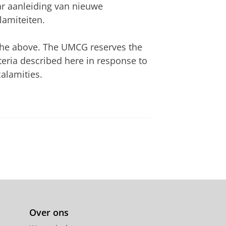
aar aanleiding van nieuwe
lamiteiten.
 the above. The UMCG reserves the
iteria described here in response to
alamities.
Over ons