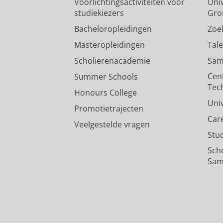
Voorlichtingsactiviteiten voor
Univ
studiekiezers
Gro
Bacheloropleidingen
Zoe
Masteropleidingen
Tal
Scholierenacademie
Sam
Cen
Summer Schools
Tec
Honours College
Uni
Promotietrajecten
Car
Veelgestelde vragen
Stu
Sch
Sam