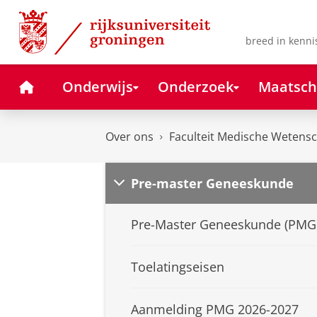
Skip
Skip
to
to
Content
Navigation
breed in kenni
Home
Onderwijs
Onderzoek
Maatsch
Over ons
Faculteit Medische Wetens
Pre-master Geneeskunde
Pre-Master Geneeskunde (PMG
Toelatingseisen
Aanmelding PMG 2026-2027