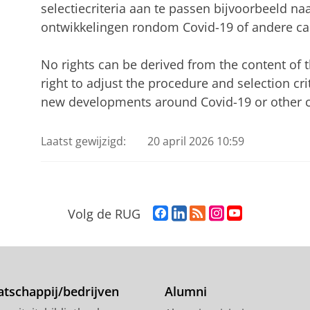
selectiecriteria aan te passen bijvoorbeeld n
ontwikkelingen rondom Covid-19 of andere ca
No rights can be derived from the content of
right to adjust the procedure and selection cr
new developments around Covid-19 or other c
Laatst gewijzigd:
20 april 2026 10:59
F
L
R
I
Y
Volg de RUG
a
i
S
n
o
c
n
S
s
u
e
k
-
t
T
b
e
f
a
u
o
d
e
g
b
tschappij/bedrijven
Alumni
o
I
e
r
e