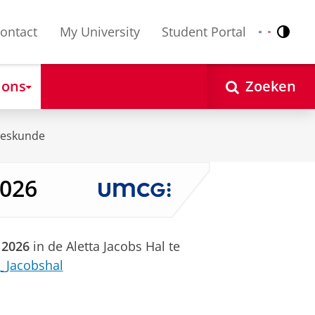
ontact
My University
Student Portal
Contr
Nederlands
English
 ons
Zoeken
eeskunde
2026
2026
in de Aletta Jacobs Hal te
a_Jacobshal