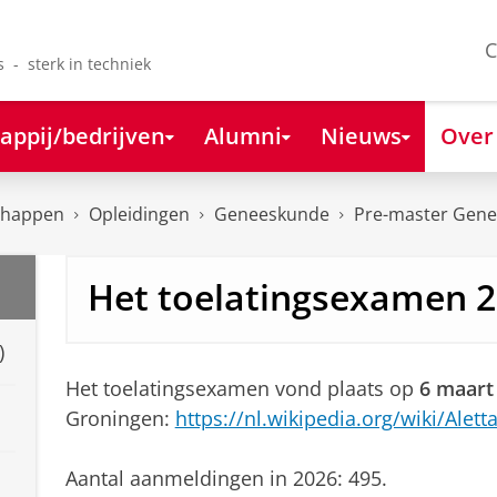
C
s - sterk in techniek
appij/bedrijven
Alumni
Nieuws
Over
chappen
Opleidingen
Geneeskunde
Pre-master Gen
Het toelatingsexamen 
)
Het toelatingsexamen vond plaats op
6 maart
Groningen:
https://nl.wikipedia.org/wiki/Alett
Aantal aanmeldingen in 2026: 495.