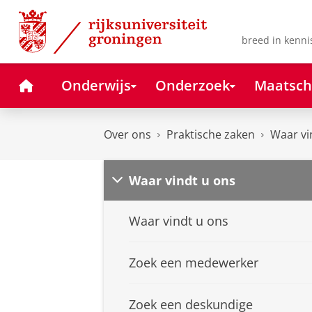
Skip
Skip
to
to
Content
Navigation
breed in kenni
Home
Onderwijs
Onderzoek
Maatsch
Over ons
Praktische zaken
Waar vi
Waar vindt u ons
Waar vindt u ons
Zoek een medewerker
Zoek een deskundige