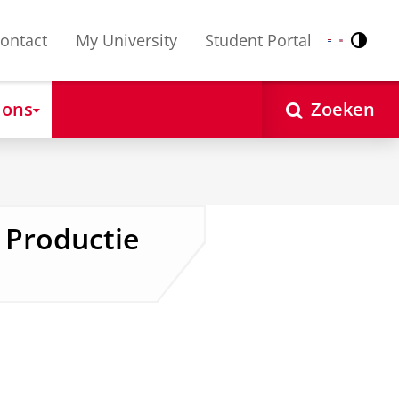
ontact
My University
Student Portal
Contr
Nederlands
English
 ons
Zoeken
 Productie