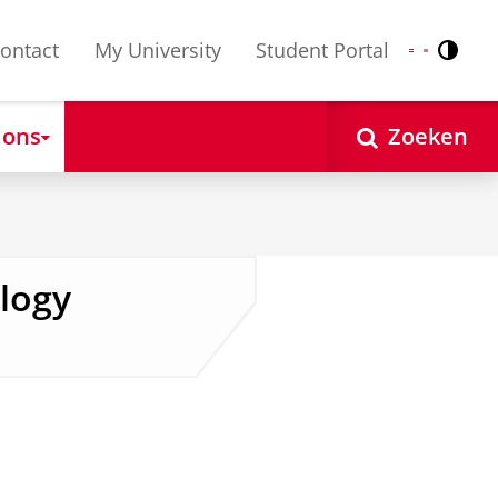
ontact
My University
Student Portal
Contr
Nederlands
English
 ons
Zoeken
logy