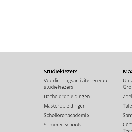
Studiekiezers
Maa
Voorlichtingsactiviteiten voor
Univ
studiekiezers
Gro
Bacheloropleidingen
Zoe
Masteropleidingen
Tal
Scholierenacademie
Sam
Cen
Summer Schools
Tec