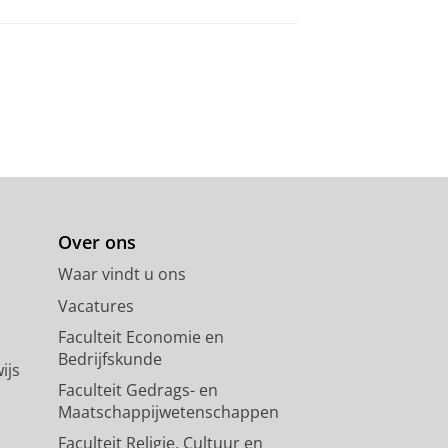
Over ons
Waar vindt u ons
Vacatures
Faculteit Economie en
Bedrijfskunde
ijs
Faculteit Gedrags- en
Maatschappijwetenschappen
Faculteit Religie, Cultuur en