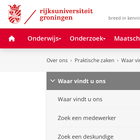
Skip
Skip
to
to
Content
Navigation
breed in kenni
Home
Onderwijs
Onderzoek
Maatsch
Over ons
Praktische zaken
Waar vi
Waar vindt u ons
Waar vindt u ons
Zoek een medewerker
Zoek een deskundige