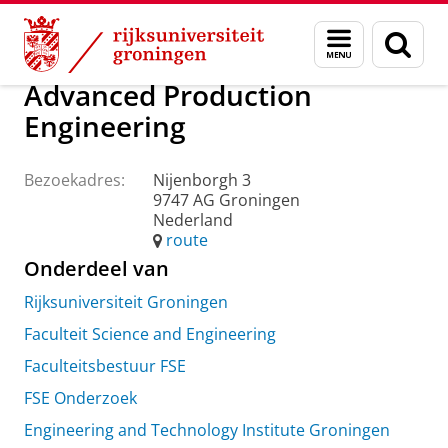
Skip
Skip
Over ons
Praktische zaken
Waar vindt u ons
Menu
Zoek
to
to
en
Content
Navigation
zoeken
Advanced Production
Engineering
Bezoekadres:
Nijenborgh 3
9747 AG Groningen
Nederland
route
Onderdeel van
Rijksuniversiteit Groningen
Faculteit Science and Engineering
Faculteitsbestuur FSE
FSE Onderzoek
Engineering and Technology Institute Groningen