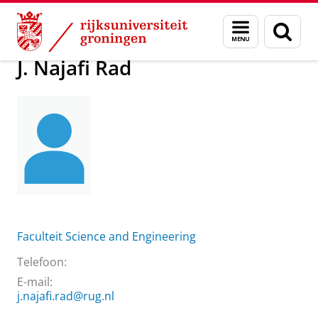
Skip
Skip
Over ons
J. Najafi Rad
Menu
Zoek
to
to
en
Content
Navigation
zoeken
J. Najafi Rad
Faculteit Science and Engineering
Telefoon:
E-mail:
j.najafi.rad@rug.nl