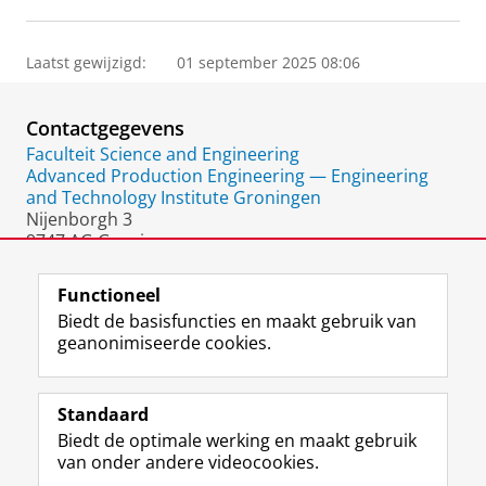
Laatst gewijzigd:
01 september 2025 08:06
Contactgegevens
Faculteit Science and Engineering
Advanced Production Engineering — Engineering
and Technology Institute Groningen
Nijenborgh 3
9747 AG Groningen
Nederland
Functioneel
Biedt de basisfuncties en maakt gebruik van
geanonimiseerde cookies.
F
L
R
I
Y
Volg de RUG
a
i
S
n
o
Standaard
c
n
S
s
u
Biedt de optimale werking en maakt gebruik
e
k
-
t
T
Studiekiezers
van onder andere videocookies.
b
e
f
a
u