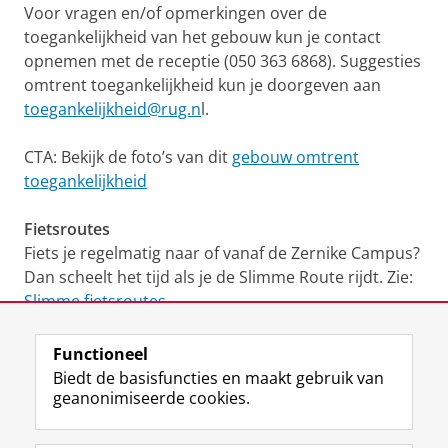
Voor vragen en/of opmerkingen over de
toegankelijkheid van het gebouw kun je contact
opnemen met de receptie (050 363 6868). Suggesties
omtrent toegankelijkheid kun je doorgeven aan
toegankelijkheid@rug.n
l.
CTA: Bekijk de foto’s van dit
gebouw omtrent
toegankelijkheid
Fietsroutes
Fiets je regelmatig naar of vanaf de Zernike Campus?
Dan scheelt het tijd als je de Slimme Route rijdt. Zie:
Slimme fietsroutes
.
Functioneel
View this page in:
English
Biedt de basisfuncties en maakt gebruik van
geanonimiseerde cookies.
F
L
R
I
Y
Volg de RUG