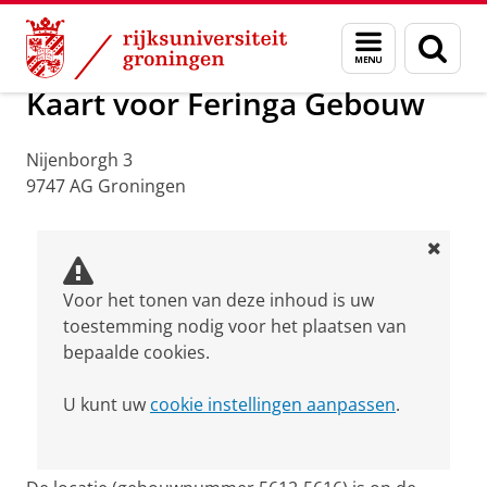
Skip
Skip
Over ons
Praktische zaken
Waar vindt u ons
Menu
Zoek
to
to
en
Content
Navigation
zoeken
Kaart voor Feringa Gebouw
Nijenborgh 3
9747 AG Groningen
Voor het tonen van deze inhoud is uw
toestemming nodig voor het plaatsen van
bepaalde cookies.
U kunt uw
cookie instellingen aanpassen
.