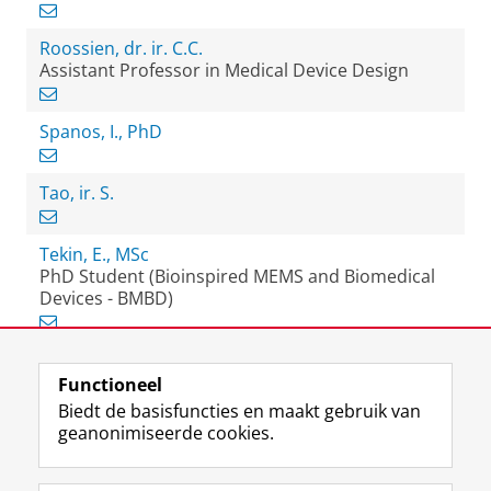
Roossien, dr. ir. C.C.
Assistant Professor in Medical Device Design
Spanos, I., PhD
Tao, ir. S.
Tekin, E., MSc
PhD Student (Bioinspired MEMS and Biomedical
Devices - BMBD)
Functioneel
View this page in:
English
Biedt de basisfuncties en maakt gebruik van
geanonimiseerde cookies.
F
L
R
I
Y
Volg de RUG