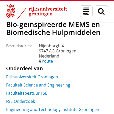
Skip
Skip
Over ons
Praktische zaken
Waar vindt u ons
Menu
Zoek
to
to
en
Content
Navigation
zoeken
Bio-geïnspireerde MEMS en
Biomedische Hulpmiddelen
Bezoekadres:
Nijenborgh 4
9747 AG Groningen
Nederland
route
Onderdeel van
Rijksuniversiteit Groningen
Faculteit Science and Engineering
Faculteitsbestuur FSE
FSE Onderzoek
Engineering and Technology Institute Groningen