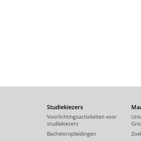
Studiekiezers
Maa
Voorlichtingsactiviteiten voor
Univ
studiekiezers
Gro
Bacheloropleidingen
Zoe