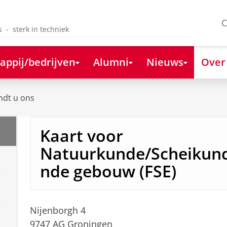
C
s - sterk in techniek
appij/bedrijven
Alumni
Nieuws
Over
ndt u ons
Kaart voor
Natuurkunde/Scheikund
nde gebouw (FSE)
Nijenborgh 4
9747 AG Groningen