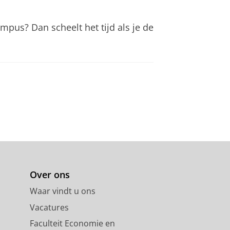
ampus? Dan scheelt het tijd als je de
Over ons
Waar vindt u ons
Vacatures
Faculteit Economie en