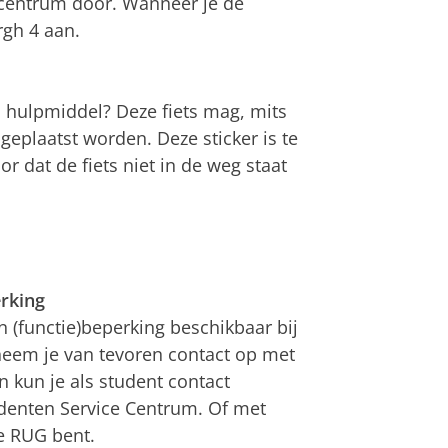
centrum door. Wanneer je de
rgh 4 aan.
s hulpmiddel? Deze fiets mag, mits
geplaatst worden. Deze sticker is te
oor dat de fiets niet in de weg staat
rking
 (functie)beperking beschikbaar bij
neem je van tevoren contact op met
n kun je als student contact
enten Service Centrum. Of met
e RUG bent.