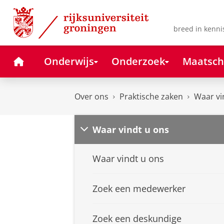
Skip
Skip
to
to
Content
Navigation
breed in kenni
Home
Onderwijs
Onderzoek
Maatsch
Over ons
Praktische zaken
Waar vi
Waar vindt u ons
Waar vindt u ons
Zoek een medewerker
Zoek een deskundige