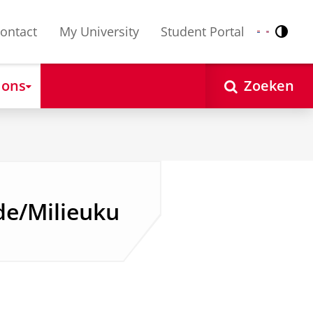
ontact
My University
Student Portal
Contr
Nederlands
English
 ons
Zoeken
e/Milieuku