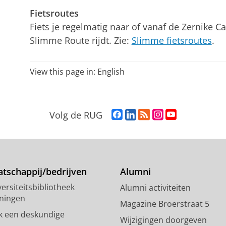
Fietsroutes
Fiets je regelmatig naar of vanaf de Zernike C
Slimme Route rijdt. Zie:
Slimme fietsroutes
.
View this page in:
English
F
L
R
I
Y
Volg de RUG
a
i
S
n
o
c
n
S
s
u
e
k
-
t
T
b
e
f
a
u
o
d
e
g
b
tschappij/bedrijven
Alumni
o
I
e
r
e
ersiteitsbibliotheek
Alumni activiteiten
k
n
d
a
-
ningen
p
-
R
m
k
Magazine Broerstraat 5
a
p
i
-
a
k een deskundige
Wijzigingen doorgeven
g
a
j
a
n