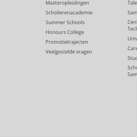
Masteropleidingen
Tal
Scholierenacademie
Sam
Cen
Summer Schools
Tec
Honours College
Uni
Promotietrajecten
Car
Veelgestelde vragen
Stu
Sch
Sam