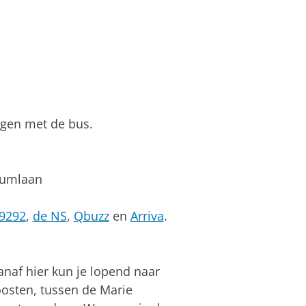
lgen met de bus.
iumlaan
9292
,
de NS
,
Qbuzz
en
Arriva
.
anaf hier kun je lopend naar
oosten, tussen de Marie