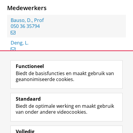
Medewerkers
Bauso, D., Prof
050 36 35794
Deng, L.
Functioneel
View this page in:
English
Biedt de basisfuncties en maakt gebruik van
geanonimiseerde cookies.
F
L
R
I
Y
Volg de RUG
a
i
S
n
o
Standaard
c
n
S
s
u
Biedt de optimale werking en maakt gebruik
e
k
-
t
T
Studiekiezers
van onder andere videocookies.
b
e
f
a
u
Maatschappij/bedrijven
o
d
e
g
b
o
I
e
r
e
Alumni
k
n
d
a
-
Volledig