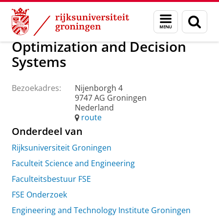
Skip
Skip
Over ons
Praktische zaken
Waar vindt u ons
Menu
Zoek
to
to
en
Content
Navigation
zoeken
Optimization and Decision
Systems
Bezoekadres:
Nijenborgh 4
9747 AG Groningen
Nederland
route
Onderdeel van
Rijksuniversiteit Groningen
Faculteit Science and Engineering
Faculteitsbestuur FSE
FSE Onderzoek
Engineering and Technology Institute Groningen