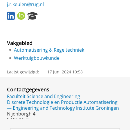
j.r.keulen@rug.nl
L
O
R
i
R
e
n
C
s
k
I
e
e
D
a
Vakgebied
d
r
I
c
Automatisering & Regeltechniek
n
h
Werktuigbouwkunde
P
o
Laatst gewijzigd:
17 juni 2024 10:58
r
t
a
Contactgegevens
l
Faculteit Science and Engineering
Discrete Technologie en Productie Automatisering
— Engineering and Technology Institute Groningen
Nijenborgh 4
9747 AG Groningen
Nederland