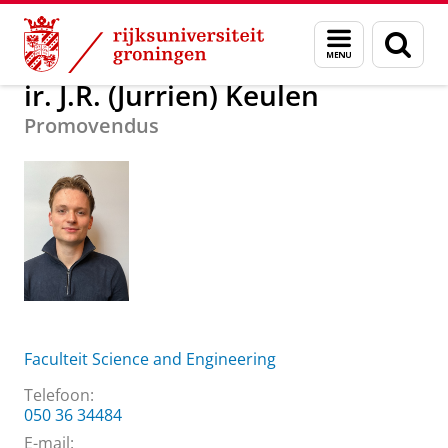
Skip
Skip
Over ons
ir. J.R. (Jurrien) Keulen
Menu
Zoek
to
to
en
Content
Navigation
zoeken
ir. J.R. (Jurrien) Keulen
Promovendus
Faculteit Science and Engineering
Telefoon:
050 36 34484
E-mail: