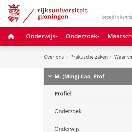
Skip
Skip
to
to
Content
Navigation
breed in kenni
Home
Onderwijs
Onderzoek
Maatsch
Over ons
Praktische zaken
Waar vi
M. (Ming) Cao, Prof
Profiel
Onderzoek
Onderwijs