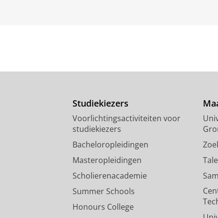
Studiekiezers
Maa
Voorlichtingsactiviteiten voor
Univ
studiekiezers
Gro
Bacheloropleidingen
Zoe
Masteropleidingen
Tal
Scholierenacademie
Sam
Cen
Summer Schools
Tec
Honours College
Uni