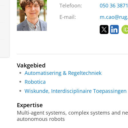
Telefoon:
050 36 387
E-mail:
m.cao@rug.
T
L
w
i
i
n
t
k
t
e
e
d
Vakgebied
r
I
n
Automatisering & Regeltechniek
Robotica
Wiskunde, Interdisciplinaire Toepassingen
Expertise
Multi-agent systems, complex systems and ne
autonomous robots