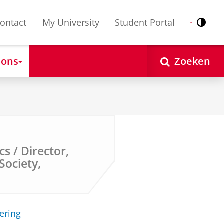
ontact
My University
Student Portal
Contr
Nederlands
English
 ons
Zoeken
s / Director,
Society,
ering