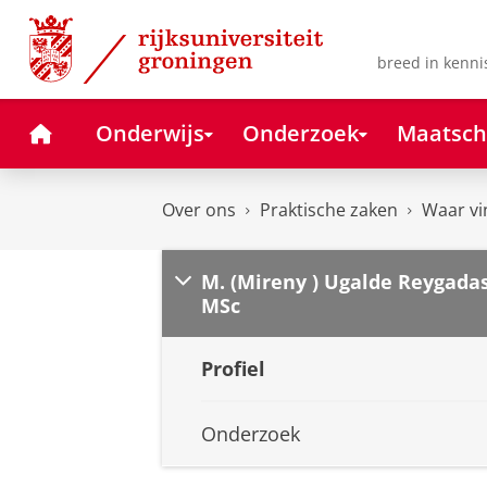
Skip
Skip
to
to
Content
Navigation
breed in kenni
Home
Onderwijs
Onderzoek
Maatsch
Over ons
Praktische zaken
Waar vi
M. (Mireny ) Ugalde Reygadas
MSc
Profiel
Onderzoek