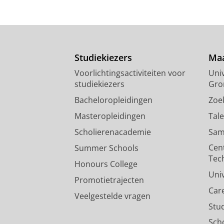
Studiekiezers
Maa
Voorlichtingsactiviteiten voor
Univ
studiekiezers
Gro
Bacheloropleidingen
Zoe
Masteropleidingen
Tal
Scholierenacademie
Sam
Cen
Summer Schools
Tec
Honours College
Uni
Promotietrajecten
Car
Veelgestelde vragen
Stu
Sch