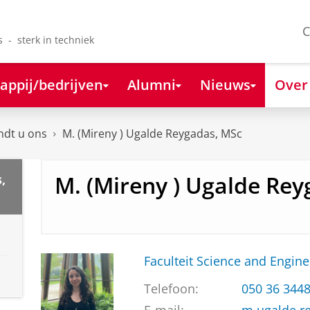
C
s - sterk in techniek
appij/bedrijven
Alumni
Nieuws
Over
ndt u ons
M. (Mireny ) Ugalde Reygadas, MSc
M. (Mireny ) Ugalde Re
,
Faculteit Science and Engine
Telefoon:
050 36 344