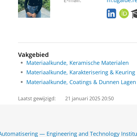
E-mail:
m.ugalde.r
L
O
i
R
n
C
k
I
e
D
d
I
Vakgebied
n
Materiaalkunde, Keramische Materialen
P
Materiaalkunde, Karakterisering & Keuring
r
o
Materiaalkunde, Coatings & Dunnen Lagen
f
i
Laatst gewijzigd:
21 januari 2025 20:50
l
e
 Automatisering — Engineering and Technology Instit