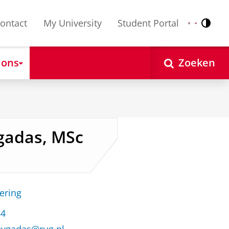
ontact
My University
Student Portal
Contr
Nederlands
English
 ons
Zoeken
ygadas, MSc
ering
84