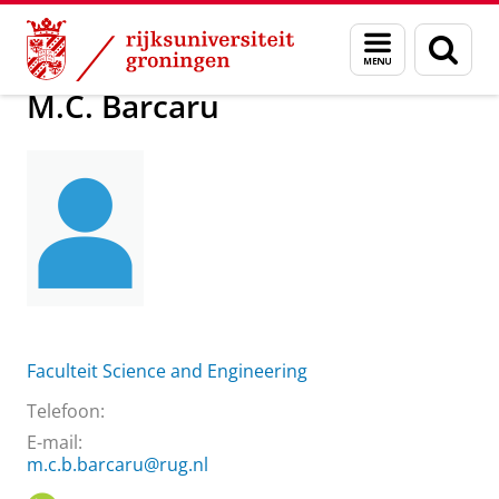
Skip
Skip
Over ons
M.C. Barcaru
Menu
Zoek
to
to
en
Content
Navigation
zoeken
M.C. Barcaru
Faculteit Science and Engineering
Telefoon:
E-mail:
m.c.b.barcaru@rug.nl