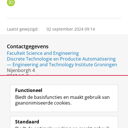
O
R
C
I
D
Laatst gewijzigd:
02 september 2024 09:14
Contactgegevens
Faculteit Science and Engineering
Discrete Technologie en Productie Automatisering
— Engineering and Technology Institute Groningen
Nijenborgh 4
9747 AG Groningen
Nederland
Functioneel
Biedt de basisfuncties en maakt gebruik van
geanonimiseerde cookies.
F
L
R
I
Y
Volg de RUG
a
i
S
n
o
Standaard
c
n
S
s
u