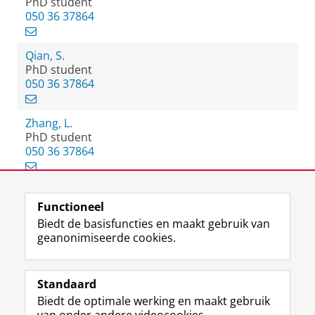
PhD student
050 36 37864
Qian, S.
PhD student
050 36 37864
Zhang, L.
PhD student
050 36 37864
Functioneel
View this page in:
English
Biedt de basisfuncties en maakt gebruik van
geanonimiseerde cookies.
F
L
R
I
Y
Volg de RUG
a
i
S
n
o
Standaard
c
n
S
s
u
Biedt de optimale werking en maakt gebruik
e
k
-
t
T
Studiekiezers