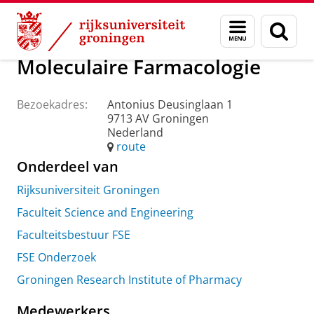
Skip
Skip
Over ons
Praktische zaken
Waar vindt u ons
Menu
Zoek
to
to
en
Content
Navigation
zoeken
Moleculaire Farmacologie
Bezoekadres:
Antonius Deusinglaan 1
9713 AV Groningen
Nederland
route
Onderdeel van
Rijksuniversiteit Groningen
Faculteit Science and Engineering
Faculteitsbestuur FSE
FSE Onderzoek
Groningen Research Institute of Pharmacy
Medewerkers