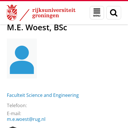
Skip
Skip
Over ons
M.E. Woest, BSc
Menu
Zoek
to
to
en
Content
Navigation
zoeken
M.E. Woest, BSc
Faculteit Science and Engineering
Telefoon:
E-mail:
m.e.woest@rug.nl