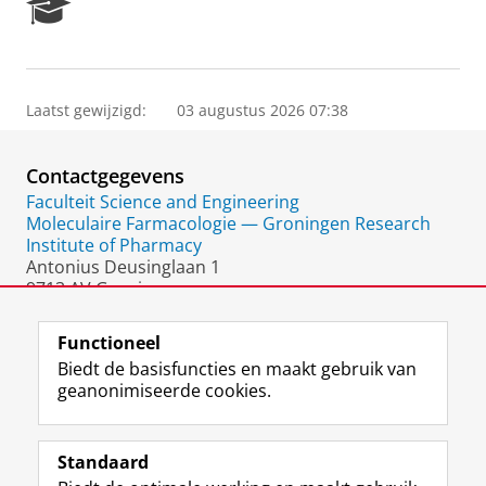
R
e
s
e
a
Laatst gewijzigd:
03 augustus 2026 07:38
r
c
h
Contactgegevens
P
o
Faculteit Science and Engineering
r
Moleculaire Farmacologie — Groningen Research
t
Institute of Pharmacy
a
Antonius Deusinglaan 1
l
9713 AV Groningen
Nederland
Functioneel
Biedt de basisfuncties en maakt gebruik van
geanonimiseerde cookies.
F
L
R
I
Y
Volg de RUG
a
i
S
n
o
Standaard
c
n
S
s
u