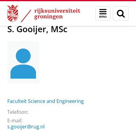
Skip
Skip
Over ons
S. Gooijer, MSc
Menu
Zoek
to
to
en
Content
Navigation
zoeken
S. Gooijer, MSc
Faculteit Science and Engineering
Telefoon:
E-mail:
s.gooijer@rug.nl