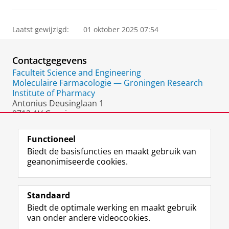
Laatst gewijzigd:
01 oktober 2025 07:54
Contactgegevens
Faculteit Science and Engineering
Moleculaire Farmacologie — Groningen Research
Institute of Pharmacy
Antonius Deusinglaan 1
9713 AV Groningen
Nederland
Functioneel
Biedt de basisfuncties en maakt gebruik van
geanonimiseerde cookies.
F
L
R
I
Y
Volg de RUG
a
i
S
n
o
Standaard
c
n
S
s
u
Biedt de optimale werking en maakt gebruik
e
k
-
t
T
Studiekiezers
van onder andere videocookies.
b
e
f
a
u