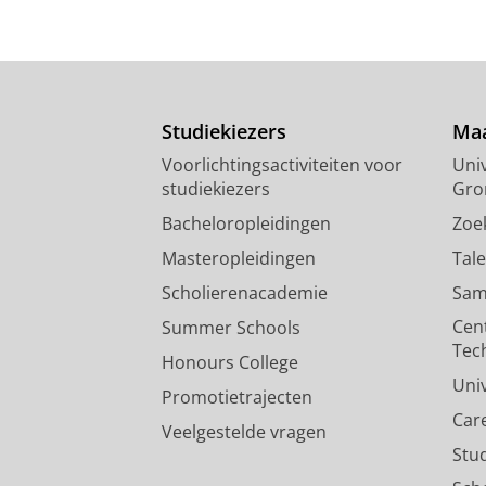
Studiekiezers
Maa
Voorlichtingsactiviteiten voor
Univ
studiekiezers
Gro
Bacheloropleidingen
Zoe
Masteropleidingen
Tal
Scholierenacademie
Sam
Cen
Summer Schools
Tec
Honours College
Uni
Promotietrajecten
Car
Veelgestelde vragen
Stu