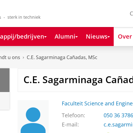
C
s - sterk in techniek
appij/bedrijven
Alumni
Nieuws
Over
ndt u ons
C.E. Sagarminaga Cañadas, MSc
C.E. Sagarminaga Caña
Faculteit Science and Engine
Telefoon:
050 36 378
E-mail:
c.e.sagarm