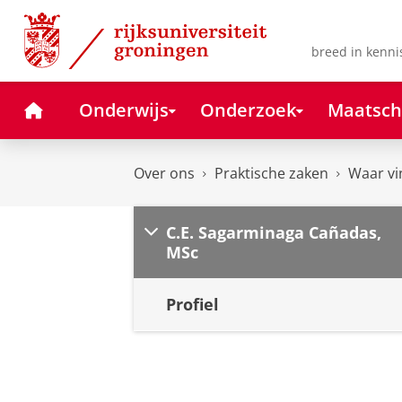
Skip
Skip
to
to
Content
Navigation
breed in kenni
Home
Onderwijs
Onderzoek
Maatsch
Over ons
Praktische zaken
Waar vi
C.E. Sagarminaga Cañadas,
MSc
Profiel