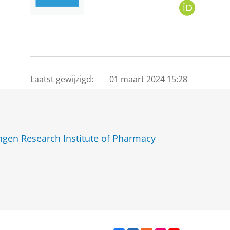
O
R
C
I
D
Laatst gewijzigd:
01 maart 2024 15:28
gen Research Institute of Pharmacy