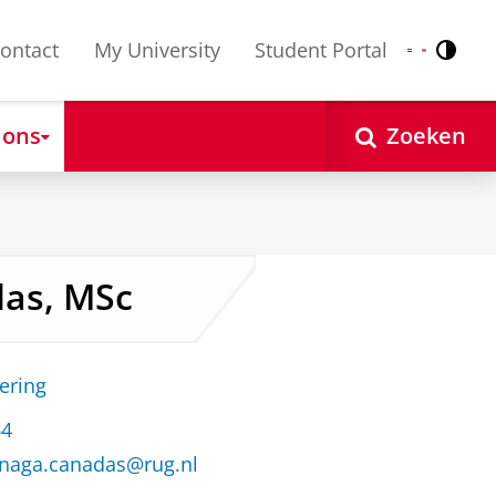
ontact
My University
Student Portal
Contr
Nederlands
English
 ons
Zoeken
das, MSc
ering
64
inaga.canadas@rug.nl