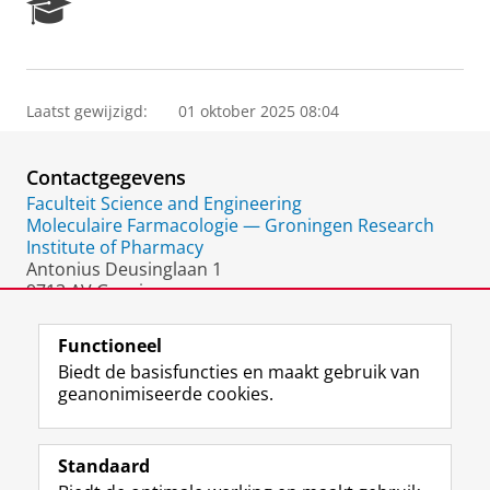
R
e
s
e
a
Laatst gewijzigd:
01 oktober 2025 08:04
r
c
h
Contactgegevens
P
o
Faculteit Science and Engineering
r
Moleculaire Farmacologie — Groningen Research
t
Institute of Pharmacy
a
Antonius Deusinglaan 1
l
9713 AV Groningen
Nederland
Functioneel
Biedt de basisfuncties en maakt gebruik van
geanonimiseerde cookies.
F
L
R
I
Y
Volg de RUG
a
i
S
n
o
Standaard
c
n
S
s
u