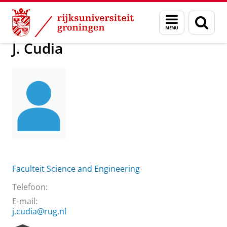
Skip
Skip
Over ons
Praktische zaken
Waar vindt u ons
J. Cudia
Menu
Zoek
to
to
en
Content
Navigation
zoeken
J. Cudia
Faculteit Science and Engineering
Telefoon:
E-mail:
j.cudia@rug.nl