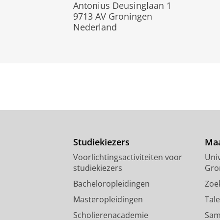
Antonius Deusinglaan 1
9713 AV Groningen
Nederland
Studiekiezers
Maa
Voorlichtingsactiviteiten voor
Univ
studiekiezers
Gro
Bacheloropleidingen
Zoe
Masteropleidingen
Tal
Scholierenacademie
Sam