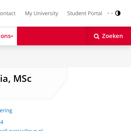
ontact
My University
Student Portal
Contr
Nederlands
English
 ons
Zoeken
cia, MSc
ering
64