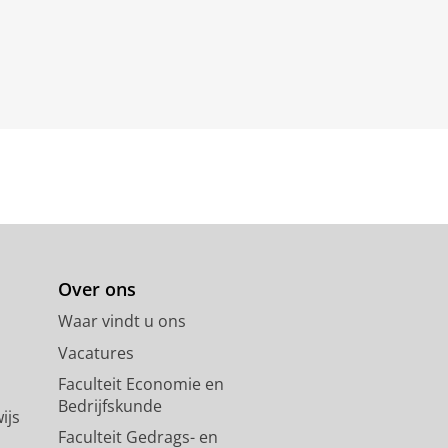
Over ons
Waar vindt u ons
Vacatures
Faculteit Economie en
Bedrijfskunde
ijs
Faculteit Gedrags- en