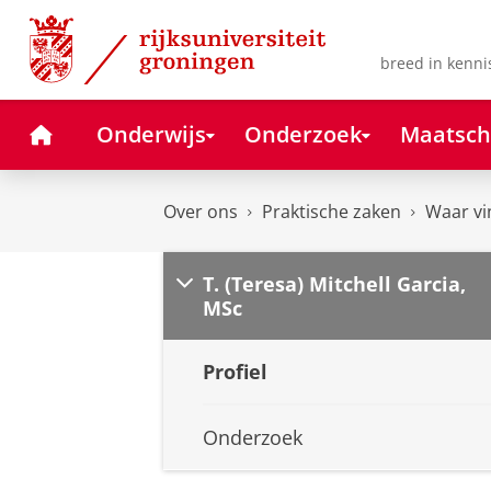
Skip
Skip
to
to
Content
Navigation
breed in kenni
Home
Onderwijs
Onderzoek
Maatsch
Over ons
Praktische zaken
Waar vi
T. (Teresa) Mitchell Garcia,
MSc
Profiel
Onderzoek