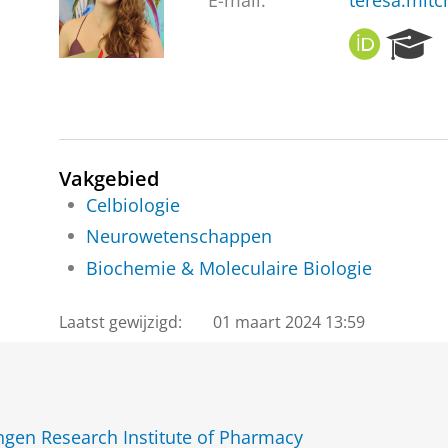
E-mail:
teresa.mitc
O
R
R
e
C
s
I
e
D
a
r
c
Vakgebied
h
Celbiologie
P
Neurowetenschappen
o
r
Biochemie & Moleculaire Biologie
t
a
Laatst gewijzigd:
01 maart 2024 13:59
l
gen Research Institute of Pharmacy