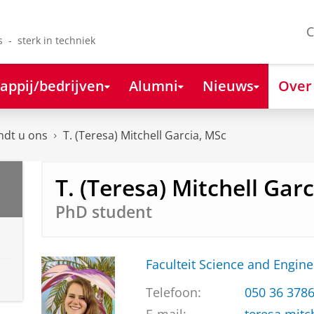
C
s - sterk in techniek
appij/bedrijven
Alumni
Nieuws
Over
ndt u ons
T. (Teresa) Mitchell Garcia, MSc
T. (Teresa) Mitchell Gar
PhD student
Faculteit Science and Engine
Telefoon:
050 36 378