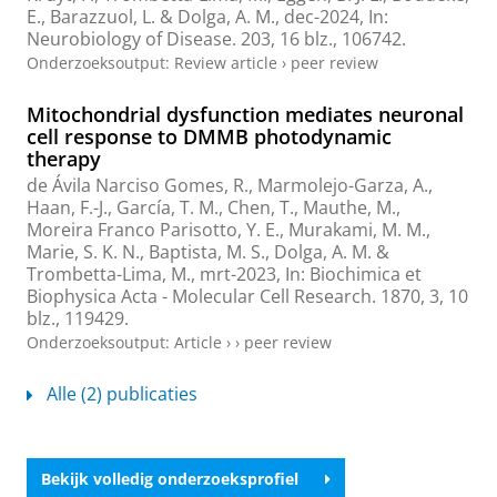
E.
,
Barazzuol, L.
&
Dolga, A. M.
,
dec-2024
,
In:
Neurobiology of Disease.
203
,
16 blz.
, 106742.
Onderzoeksoutput
:
Review article
›
peer review
Mitochondrial dysfunction mediates neuronal
cell response to DMMB photodynamic
therapy
de Ávila Narciso Gomes, R.,
Marmolejo-Garza, A.
,
Haan, F.-J.
,
García, T. M.
,
Chen, T.
,
Mauthe, M.
,
Moreira Franco Parisotto, Y. E., Murakami, M. M.,
Marie, S. K. N., Baptista, M. S.,
Dolga, A. M.
&
Trombetta-Lima, M.
,
mrt-2023
,
In:
Biochimica et
Biophysica Acta - Molecular Cell Research.
1870
,
3
,
10
blz.
, 119429.
Onderzoeksoutput
:
Article
›
›
peer review
Alle (2) publicaties
Bekijk volledig onderzoeksprofiel