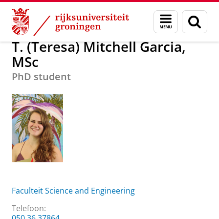
Skip
Skip
Over ons
T. (Teresa) Mitchell Garcia, MSc
Menu
Zoek
to
to
en
Content
Navigation
zoeken
T. (Teresa) Mitchell Garcia,
MSc
PhD student
Faculteit Science and Engineering
Telefoon:
050 36 37864