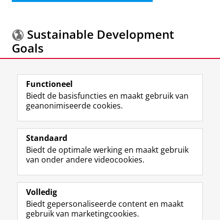
Sustainable Development
Goals
Meer informatie over de
Sustainable Development
Functioneel
Goals.
Biedt de basisfuncties en maakt gebruik van
geanonimiseerde cookies.
F
L
R
I
Y
Volg de RUG
a
i
S
n
o
Standaard
c
n
S
s
u
Biedt de optimale werking en maakt gebruik
e
k
-
t
T
Studiekiezers
van onder andere videocookies.
b
e
f
a
u
Maatschappij/bedrijven
o
d
e
g
b
o
I
e
r
e
Alumni
k
n
d
a
-
Volledig
p
-
R
m
k
Biedt gepersonaliseerde content en maakt
Over ons
a
p
i
-
a
gebruik van marketingcookies.