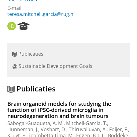
E-mail:
teresa.mitchell.garcia@rug.nl
O
R
R
e
C
s
I
e
D
a
Publicaties
r
c
Sustainable Development Goals
h
P
o
r
Publicaties
t
a
Brain organoid models for studying the
l
function of iPSC-derived microglia in
neurodegeneration and brain tumours
Sabogal-Guaqueta, A. M.
,
Mitchell-Garcia, T.
,
Hunneman, J.,
Voshart, D.
, Thiruvalluvan, A.,
Foijer, F.
,
Kruyt, F.
,
Trombetta-Lima, M.
,
Eggen, B. J. L.
,
Boddeke,