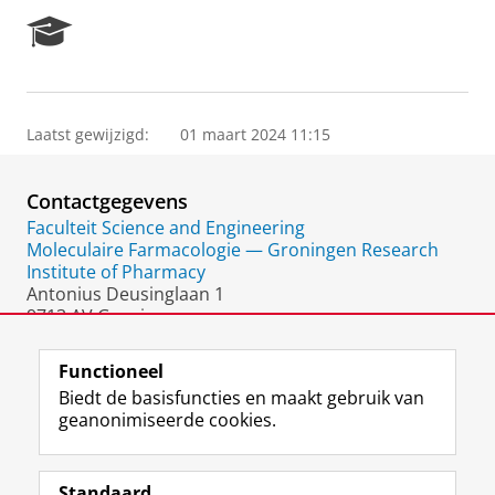
R
e
s
e
a
Laatst gewijzigd:
01 maart 2024 11:15
r
c
h
Contactgegevens
P
o
Faculteit Science and Engineering
r
Moleculaire Farmacologie — Groningen Research
t
Institute of Pharmacy
a
Antonius Deusinglaan 1
l
9713 AV Groningen
Nederland
Functioneel
Biedt de basisfuncties en maakt gebruik van
geanonimiseerde cookies.
F
L
R
I
Y
Volg de RUG
a
i
S
n
o
Standaard