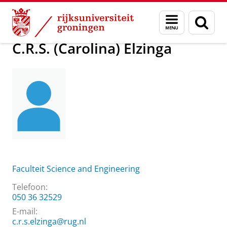
Skip
Skip
Over ons
C.R.S. (Carolina) Elzinga
Menu
Zoek
to
to
en
Content
Navigation
zoeken
C.R.S. (Carolina) Elzinga
Faculteit Science and Engineering
Telefoon:
050 36 32529
E-mail:
c.r.s.elzinga@rug.nl