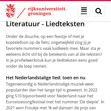
Skip
Skip
Maatschappij/bedrijven
Profielwerkstuk
Menu
Zoek
to
to
en
Content
Navigation
zoeken
Literatuur - Liedteksten
Onder de douche, op een feestje of met je
koptelefoon op de fiets; ongetwijfeld zing jij je
favoriete nummers vaak luidkeels mee. Maar sta je
weleens écht stil bij de betekenis van al die teksten?
In je profielwerkstuk kun je liedteksten eens goed
onder de loep nemen.
Het Nederlandstalige lied: toen en nu
Tegenwoordig is Nederlandstalige muziek weer
populairder dan het lange tijd is geweest. In 2022
ging S10 bijvoorbeeld voor Nederland naar het
Eurovisiesongfestival met het nummer ‘De diepte’. In
2021 won Froukje met ‘Ik wil dansen’ de prijs van