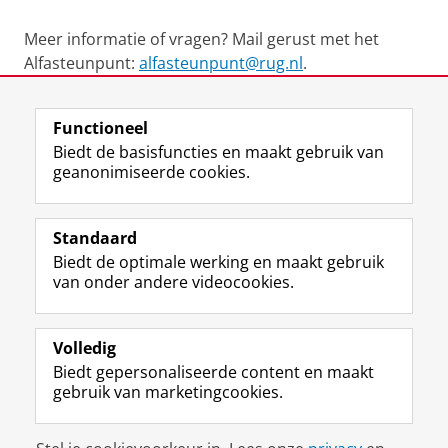
Meer informatie of vragen? Mail gerust met het
Alfasteunpunt:
alfasteunpunt@rug.nl
.
Laatst gewijzigd:
14 november 2023 11:48
Functioneel
Biedt de basisfuncties en maakt gebruik van
geanonimiseerde cookies.
F
L
R
I
Y
Volg de RUG
a
i
S
n
o
Standaard
c
n
S
s
u
Biedt de optimale werking en maakt gebruik
e
k
-
t
T
Studiekiezers
van onder andere videocookies.
b
e
f
a
u
Maatschappij/bedrijven
o
d
e
g
b
o
I
e
r
e
Alumni
k
n
d
a
-
Volledig
p
-
R
m
k
Biedt gepersonaliseerde content en maakt
Over ons
a
p
i
-
a
gebruik van marketingcookies.
g
a
j
a
n
i
g
k
c
a
Disclaimer & Copyright
Privacy
Cookies
n
i
s
c
a