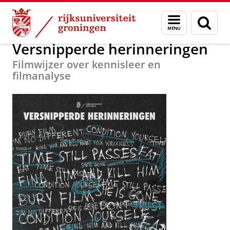
Skip
Skip
Maatschappij/bedrijven
Profielwerkstuk
Menu
Zoek
to
to
en
Content
Navigation
zoeken
Versnipperde herinneringen
Filmwijzer over kennisleer en
filmanalyse