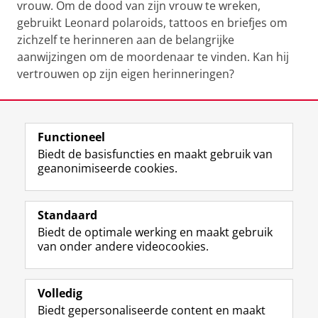
vrouw. Om de dood van zijn vrouw te wreken,
gebruikt Leonard polaroids, tattoos en briefjes om
zichzelf te herinneren aan de belangrijke
aanwijzingen om de moordenaar te vinden. Kan hij
vertrouwen op zijn eigen herinneringen?
Trailer Memento (2000)
Pas uw cookie instellingen aan
om deze
video te zien
Laatst gewijzigd:
06 december 2023 11:25
Functioneel
Biedt de basisfuncties en maakt gebruik van
geanonimiseerde cookies.
F
L
R
I
Y
Volg de RUG
a
i
S
n
o
Standaard
c
n
S
s
u
Biedt de optimale werking en maakt gebruik
e
k
-
t
T
Studiekiezers
van onder andere videocookies.
b
e
f
a
u
Maatschappij/bedrijven
o
d
e
g
b
o
I
e
r
e
Alumni
k
n
d
a
-
Volledig
p
-
R
m
k
Biedt gepersonaliseerde content en maakt
Over ons