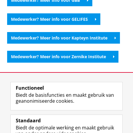
Medewerker? Meer info voor GBB
Medewerker? Meer info voor GELIFES
Medewerker? Meer info voor Kapteyn Institute
Medewerker? Meer info voor Zernike Institute
Laatst gewijzigd:
17 maart 2025 12:44
Functioneel
View this page in:
English
Biedt de basisfuncties en maakt gebruik van
geanonimiseerde cookies.
F
L
R
I
Y
Volg de RUG
a
i
S
n
o
Standaard
c
n
S
s
u
Biedt de optimale werking en maakt gebruik
e
k
-
t
T
Studiekiezers