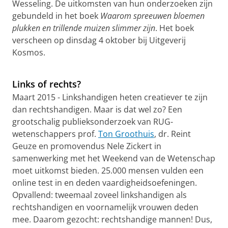
Wesseling. De uitkomsten van hun onderzoeken zijn
gebundeld in het boek
Waarom spreeuwen bloemen
plukken en trillende muizen slimmer zijn
. Het boek
verscheen op dinsdag 4 oktober bij Uitgeverij
Kosmos.
Fascinerende verhalen van Groningse biologen in boek
Monica Wesseling
Pas uw cookie instellingen aan
om deze
video te zien
Links of rechts?
Maart 2015 - Linkshandigen heten creatiever te zijn
dan rechtshandigen. Maar is dat wel zo? Een
grootschalig publieksonderzoek van RUG-
wetenschappers prof.
Ton Groothuis
, dr. Reint
Geuze en promovendus Nele Zickert in
samenwerking met het Weekend van de Wetenschap
moet uitkomst bieden. 25.000 mensen vulden een
online test in en deden vaardigheidsoefeningen.
Opvallend: tweemaal zoveel linkshandigen als
rechtshandigen en voornamelijk vrouwen deden
mee. Daarom gezocht: rechtshandige mannen! Dus,