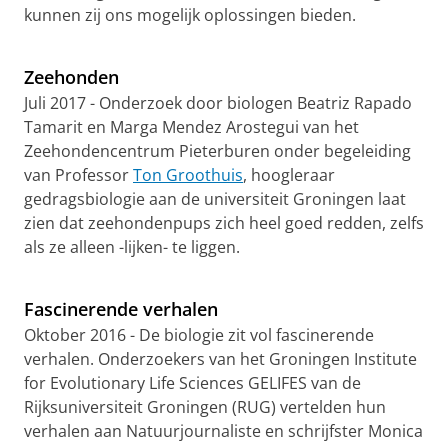
kunnen zij ons mogelijk oplossingen bieden.
Sentinal Birds door Theunis Piersma en Sytze Pruiksma
Pas uw cookie instellingen aan
om deze
video te zien
Zeehonden
Juli 2017 - Onderzoek door biologen Beatriz Rapado
Tamarit en Marga Mendez Arostegui van het
Zeehondencentrum Pieterburen onder begeleiding
van Professor
Ton Groothuis
, hoogleraar
gedragsbiologie aan de universiteit Groningen laat
zien dat zeehondenpups zich heel goed redden, zelfs
als ze alleen -lijken- te liggen.
Het bijzondere gedrag van zeehonden moeders en pups
Pas uw cookie instellingen aan
om deze
video te zien
Fascinerende verhalen
Oktober 2016 - De biologie zit vol fascinerende
verhalen. Onderzoekers van het Groningen Institute
for Evolutionary Life Sciences GELIFES van de
Rijksuniversiteit Groningen (RUG) vertelden hun
verhalen aan Natuurjournaliste en schrijfster Monica