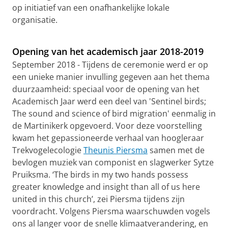
op initiatief van een onafhankelijke lokale
organisatie.
Slaapgebrek en geheugenproblemen - TEDxDenHelder
Pas uw cookie instellingen aan
om deze
video te zien
Opening van het academisch jaar 2018-2019
September 2018 - Tijdens de ceremonie werd er op
een unieke manier invulling gegeven aan het thema
duurzaamheid: speciaal voor de opening van het
Academisch Jaar werd een deel van 'Sentinel birds;
The sound and science of bird migration' eenmalig in
de Martinikerk opgevoerd. Voor deze voorstelling
kwam het gepassioneerde verhaal van hoogleraar
Trekvogelecologie
Theunis Piersma
samen met de
bevlogen muziek van componist en slagwerker Sytze
Pruiksma. ‘The birds in my two hands possess
greater knowledge and insight than all of us here
united in this church’, zei Piersma tijdens zijn
voordracht. Volgens Piersma waarschuwden vogels
ons al langer voor de snelle klimaatverandering, en