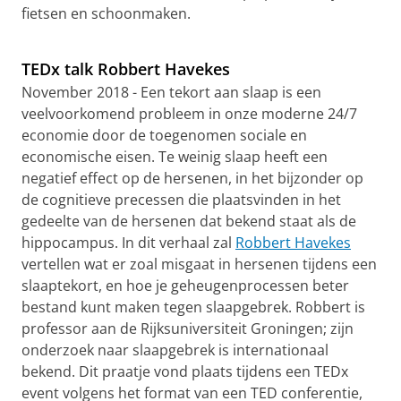
fietsen en schoonmaken.
Luie sporters en bewuster bewegen
Pas uw cookie instellingen aan
om deze
video te zien
TEDx talk Robbert Havekes
November 2018 - Een tekort aan slaap is een
veelvoorkomend probleem in onze moderne 24/7
economie door de toegenomen sociale en
economische eisen. Te weinig slaap heeft een
negatief effect op de hersenen, in het bijzonder op
de cognitieve precessen die plaatsvinden in het
gedeelte van de hersenen dat bekend staat als de
hippocampus. In dit verhaal zal
Robbert Havekes
vertellen wat er zoal misgaat in hersenen tijdens een
slaaptekort, en hoe je geheugenprocessen beter
bestand kunt maken tegen slaapgebrek. Robbert is
professor aan de Rijksuniversiteit Groningen; zijn
onderzoek naar slaapgebrek is internationaal
bekend. Dit praatje vond plaats tijdens een TEDx
event volgens het format van een TED conferentie,