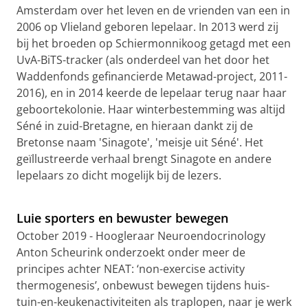
Amsterdam over het leven en de vrienden van een in
2006 op Vlieland geboren lepelaar. In 2013 werd zij
bij het broeden op Schiermonnikoog getagd met een
UvA-BiTS-tracker (als onderdeel van het door het
Waddenfonds gefinancierde Metawad-project, 2011-
2016), en in 2014 keerde de lepelaar terug naar haar
geboortekolonie. Haar winterbestemming was altijd
Séné in zuid-Bretagne, en hieraan dankt zij de
Bretonse naam 'Sinagote', 'meisje uit Séné'. Het
geïllustreerde verhaal brengt Sinagote en andere
lepelaars zo dicht mogelijk bij de lezers.
Het leven van een lepelaar genaamd Sinagote
Pas uw cookie instellingen aan
om deze
video te zien
Luie sporters en bewuster bewegen
October 2019 - Hoogleraar Neuroendocrinology
Anton Scheurink onderzoekt onder meer de
principes achter NEAT: ‘non-exercise activity
thermogenesis’, onbewust bewegen tijdens huis-
tuin-en-keukenactiviteiten als traplopen, naar je werk