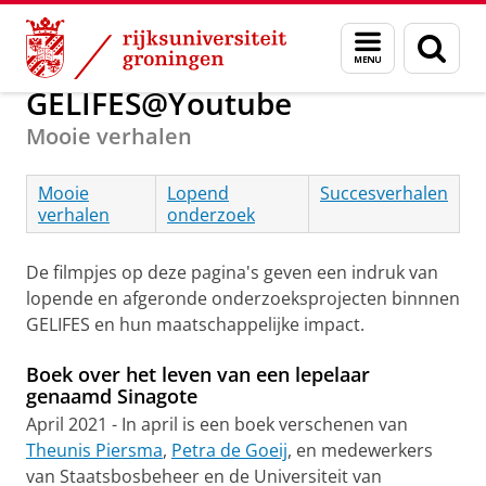
Skip
Skip
Onderzoek
About us
Menu
Zoek
to
to
en
Content
Navigation
zoeken
GELIFES@Youtube
Mooie verhalen
Mooie
Lopend
Succesverhalen
verhalen
onderzoek
De filmpjes op deze pagina's geven een indruk van
lopende en afgeronde onderzoeksprojecten binnnen
GELIFES en hun maatschappelijke impact.
Boek over het leven van een lepelaar
genaamd Sinagote
April 2021 - In april is een boek verschenen van
Theunis Piersma
,
Petra de Goeij
, en medewerkers
van Staatsbosbeheer en de Universiteit van