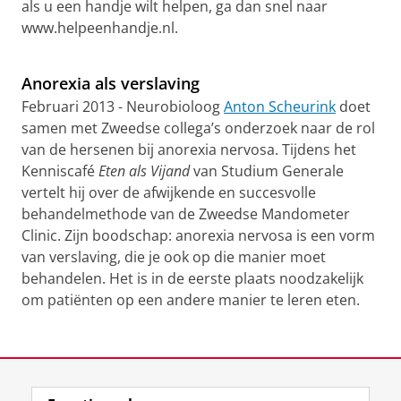
als u een handje wilt helpen, ga dan snel naar
www.helpeenhandje.nl.
Ontrafelen mythes links- en rechtshandigheid
Pas uw cookie instellingen aan
om deze
video te zien
Anorexia als verslaving
Februari 2013 - Neurobioloog
Anton Scheurink
doet
samen met Zweedse collega’s onderzoek naar de rol
van de hersenen bij anorexia nervosa. Tijdens het
Kenniscafé
Eten als Vijand
van Studium Generale
vertelt hij over de afwijkende en succesvolle
behandelmethode van de Zweedse Mandometer
Clinic. Zijn boodschap: anorexia nervosa is een vorm
van verslaving, die je ook op die manier moet
behandelen. Het is in de eerste plaats noodzakelijk
om patiënten op een andere manier te leren eten.
Anorexia als verslaving
Pas uw cookie instellingen aan
om deze
video te zien
Laatst gewijzigd:
17 maart 2025 16:58