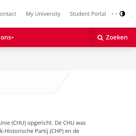
ontact
My University
Student Portal
Contr
Nederlands
English
 ons
Zoeken
e Unie (CHU) opgericht. De CHU was
jk-Historische Partij (CHP) en de