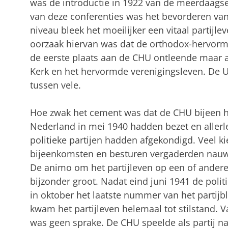
was de introductie in 1922 van de meerdaags
van deze conferenties was het bevorderen van
niveau bleek het moeilijker een vitaal partijle
oorzaak hiervan was dat de orthodox-hervormde
de eerste plaats aan de CHU ontleende maar
Kerk en het hervormde verenigingsleven. De 
tussen vele.
Hoe zwak het cement was dat de CHU bijeen hi
Nederland in mei 1940 hadden bezet en aller
politieke partijen hadden afgekondigd. Veel k
bijeenkomsten en besturen vergaderden nauwel
De animo om het partijleven op een of andere 
bijzonder groot. Nadat eind juni 1941 de poli
in oktober het laatste nummer van het partijb
kwam het partijleven helemaal tot stilstand. 
was geen sprake. De CHU speelde als partij nau