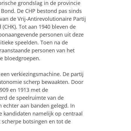
orische grondslag in de provincie
e Bond. De CHP bestond pas sinds
 de Vrij-Antirevolutionaire Partij
d (CHK). Tot aan 1940 bleven de
toonaangevende personen uit deze
litieke speelden. Toen na de
oraanstaande personen van het
de bloedgroepen.
 een verkiezingsmachine. De partij
autonomie scherp bewaakten. Door
 1909 en 1913 met de
werd de speelruimte van de
en echter aan banden gelegd. In
e kandidaten namelijk op centraal
 scherpe botsingen en tot de