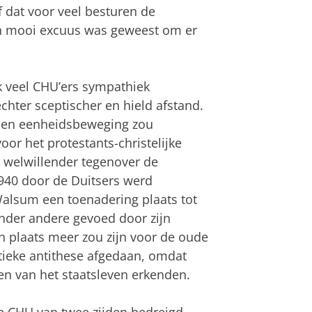
 dat voor veel besturen de
en mooi excuus was geweest om er
k veel CHU’ers sympathiek
hter sceptischer en hield afstand.
 een eenheidsbeweging zou
or het protestants-christelijke
 welwillender tegenover de
940 door de Duitsers werd
Walsum een toenadering plaats tot
nder andere gevoed door zijn
n plaats meer zou zijn voor de oude
tieke antithese afgedaan, omdat
gen van het staatsleven erkenden.