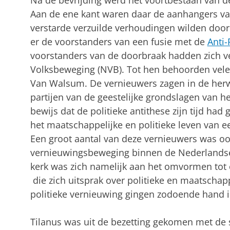
Na de bevrijding werd het voortbestaan van d
Aan de ene kant waren daar de aanhangers va
verstarde verzuilde verhoudingen wilden doo
er de voorstanders van een fusie met de
Anti-
voorstanders van de doorbraak hadden zich v
Volksbeweging (NVB). Tot hen behoorden vele
Van Walsum. De vernieuwers zagen in de herw
partijen van de geestelijke grondslagen van h
bewijs dat de politieke antithese zijn tijd ha
het maatschappelijke en politieke leven van ee
Een groot aantal van deze vernieuwers was oo
vernieuwingsbeweging binnen de Nederlands
kerk was zich namelijk aan het omvormen tot 
die zich uitsprak over politieke en maatschapp
politieke vernieuwing gingen zodoende hand 
Tilanus was uit de bezetting gekomen met de s