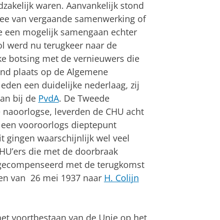
dzakelijk waren. Aanvankelijk stond
idee van vergaande samenwerking of
ie een mogelijk samengaan echter
ol werd nu terugkeer naar de
ke botsing met de vernieuwers die
ond plaats op de Algemene
eden een duidelijke nederlaag, zij
aan bij de
PvdA
. De Tweede
e naoorlogse, leverden de CHU acht
s een vooroorlogs dieptepunt
t gingen waarschijnlijk wel veel
CHU’ers die met de doorbraak
 gecompenseerd met de terugkomst
gen van 26 mei 1937 naar
H. Colijn
 het voortbestaan van de Unie op het