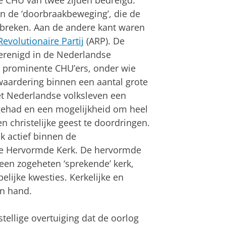
e CHU van twee zijden bedreigd.
n de ‘doorbraakbeweging’, die de
rbreken. Aan de andere kant waren
Revolutionaire Partij
(ARP). De
erenigd in de Nederlandse
 prominente CHU’ers, onder wie
aardering binnen een aantal grote
et Nederlandse volksleven een
d gehad en een mogelijkheid om heel
n christelijke geest te doordringen.
k actief binnen de
e Hervormde Kerk. De hervormde
een zogeheten ‘sprekende’ kerk,
elijke kwesties. Kerkelijke en
in hand.
tellige overtuiging dat de oorlog