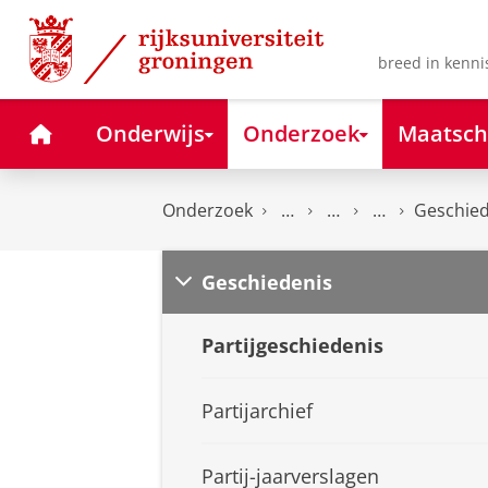
Skip
Skip
to
to
Content
Navigation
breed in kenni
Home
Onderwijs
Onderzoek
Maatsch
Onderzoek
Geschied
Geschiedenis
Partijgeschiedenis
Partijarchief
Partij-jaarverslagen