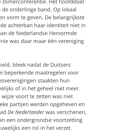
e zomerconferentie. Het hoofddoel
 de onderlinge band. Op lokaal
ven vorm te geven. De belangrijkste
 achterban haar identiteit niet in
 aan de Nederlandse Hervormde
Unie was daar maar één vereniging
eld, bleek nadat de Duitsers
lei beperkende maatregelen voor
iesverenigingen staakten hun
ijks of in het geheel niet meer.
wijze voort te zetten was niet
tieke partijen werden opgeheven en
lad
De Nederlander
was verschenen,
Van een ondergrondse voortzetting
welijks een rol in het verzet.