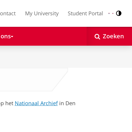
ontact
My University
Student Portal
Contr
Nederlands
English
 ons
Zoeken
op het
Nationaal Archief
in Den