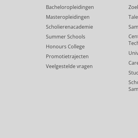
Bacheloropleidingen
Zoe
Masteropleidingen
Tal
Scholierenacademie
Sam
Cen
Summer Schools
Tec
Honours College
Uni
Promotietrajecten
Car
Veelgestelde vragen
Stu
Sch
Sam