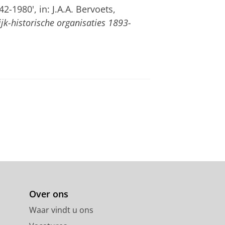
2-1980', in: J.A.A. Bervoets,
ijk-historische organisaties 1893-
Over ons
Waar vindt u ons