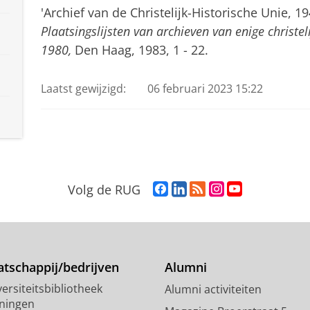
'Archief van de Christelijk-Historische Unie, 194
Plaatsingslijsten van archieven van enige christel
1980,
Den Haag, 1983, 1 - 22.
Laatst gewijzigd:
06 februari 2023 15:22
F
L
R
I
Y
Volg de RUG
a
i
S
n
o
c
n
S
s
u
e
k
-
t
T
b
e
f
a
u
o
d
e
g
b
tschappij/bedrijven
Alumni
o
I
e
r
e
ersiteitsbibliotheek
Alumni activiteiten
k
n
d
a
-
ningen