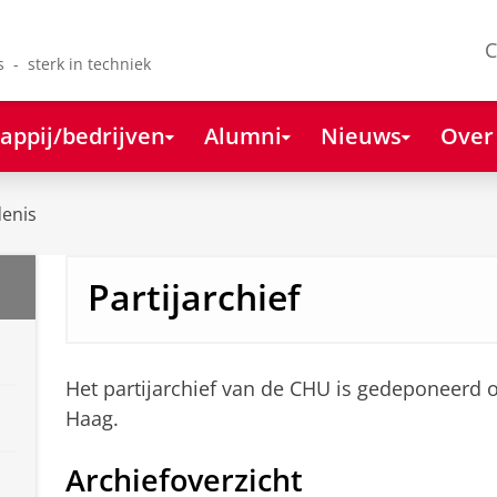
C
s - sterk in techniek
appij/bedrijven
Alumni
Nieuws
Over
enis
Partijarchief
Het partijarchief van de CHU is gedeponeerd 
Haag.
Archiefoverzicht