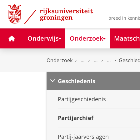
Skip
Skip
to
to
Content
Navigation
breed in kenni
Home
Onderwijs
Onderzoek
Maatsch
Onderzoek
Geschied
Geschiedenis
Partijgeschiedenis
Partijarchief
Partij-jaarverslagen