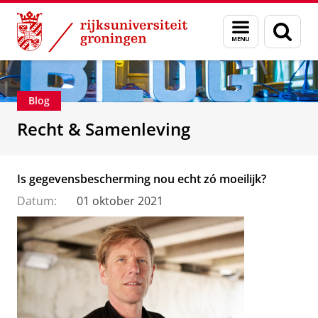
Skip
Skip
Over ons
Recht & Samenleving
Menu
Zoek
to
to
en
Content
Navigation
zoeken
Blog
Recht & Samenleving
Is gegevensbescherming nou echt zó moeilijk?
Datum:
01 oktober 2021