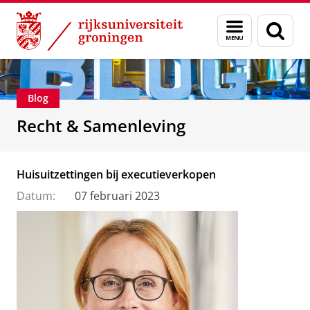
Skip
Skip
Over ons
Recht & Samenleving
Menu
Zoek
to
to
en
Content
Navigation
zoeken
Blog
Recht & Samenleving
Huisuitzettingen bij executieverkopen
Datum:
07 februari 2023