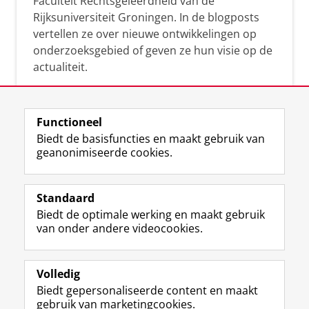
Faculteit Rechtsgeleerdheid van de
Rijksuniversiteit Groningen. In de blogposts
vertellen ze over nieuwe ontwikkelingen op
onderzoeksgebied of geven ze hun visie op de
actualiteit.
Functioneel
Biedt de basisfuncties en maakt gebruik van
geanonimiseerde cookies.
F
L
R
I
Y
Volg de RUG
a
i
S
n
o
Standaard
c
n
S
s
u
Biedt de optimale werking en maakt gebruik
e
k
-
t
T
Studiekiezers
van onder andere videocookies.
b
e
f
a
u
Maatschappij/bedrijven
o
d
e
g
b
o
I
e
r
e
Alumni
k
n
d
a
-
Volledig
p
-
R
m
k
Biedt gepersonaliseerde content en maakt
Over ons
a
p
i
-
a
gebruik van marketingcookies.