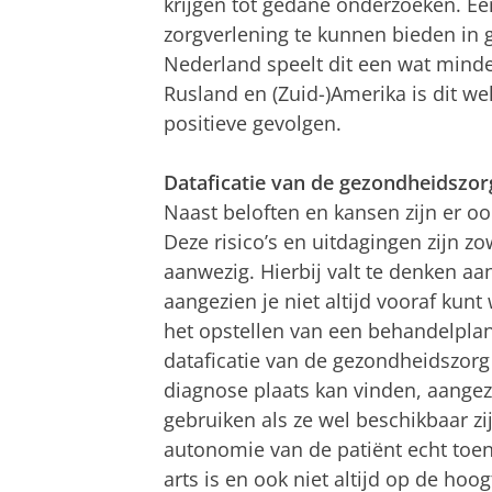
krijgen tot gedane onderzoeken. Ee
zorgverlening te kunnen bieden in g
Nederland speelt dit een wat minder
Rusland en (Zuid-)Amerika is dit w
positieve gevolgen.
Dataficatie van de gezondheidszor
Naast beloften en kansen zijn er oo
Deze risico’s en uitdagingen zijn zo
aanwezig. Hierbij valt te denken aa
aangezien je niet altijd vooraf kun
het opstellen van een behandelplan
dataficatie van de gezondheidszorg 
diagnose plaats kan vinden, aangezi
gebruiken als ze wel beschikbaar zi
autonomie van de patiënt echt toe
arts is en ook niet altijd op de hoo