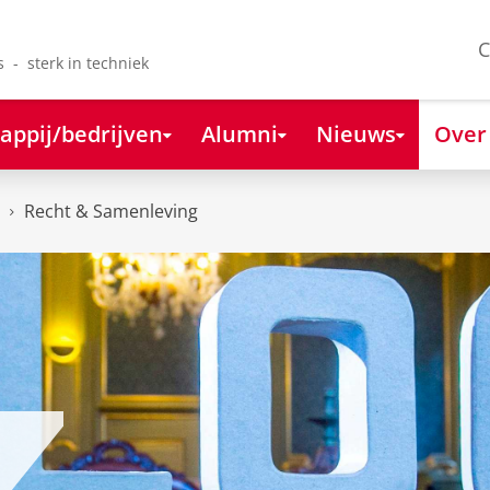
C
s - sterk in techniek
appij/bedrijven
Alumni
Nieuws
Over
Recht & Samenleving