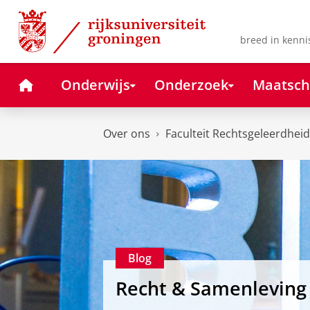
Skip
Skip
to
to
Content
Navigation
breed in kenni
Home
Onderwijs
Onderzoek
Maatsch
Over ons
Faculteit Rechtsgeleerdheid
Blog
Recht & Samenleving