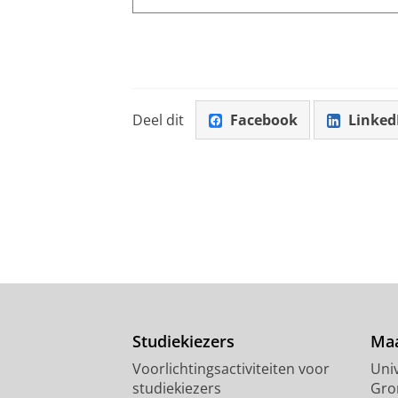
Deel dit
Facebook
Linked
Studiekiezers
Maa
Voorlichtingsactiviteiten voor
Univ
studiekiezers
Gro