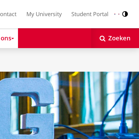
ontact
My University
Student Portal
Contr
Nederlands
English
 ons
Zoeken