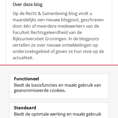
Over deze blog
Op de Recht & Samenleving-blog vindt u
maandelijks een nieuwe blogpost, geschreven
door één of meerdere medewerkers van de
Faculteit Rechtsgeleerdheid van de
Rijksuniversiteit Groningen. In de blogposts
vertellen ze over nieuwe ontwikkelingen op
onderzoeksgebied of geven ze hun visie op de
actualiteit.
Functioneel
Biedt de basisfuncties en maakt gebruik van
geanonimiseerde cookies.
F
L
R
I
Y
Volg de RUG
a
i
S
n
o
Standaard
c
n
S
s
u
Biedt de optimale werking en maakt gebruik
e
k
-
t
T
Studiekiezers