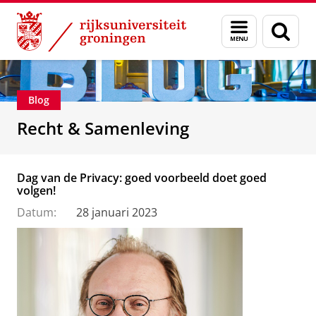
Skip
Skip
Over ons
Recht & Samenleving
Menu
Zoek
to
to
en
Content
Navigation
zoeken
Blog
Recht & Samenleving
Dag van de Privacy: goed voorbeeld doet goed
volgen!
Datum:
28 januari 2023