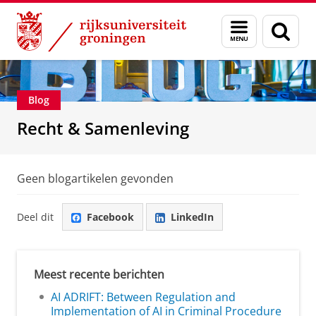
Skip
Skip
Over ons
Recht & Samenleving
Menu
Zoek
to
to
en
Content
Navigation
zoeken
Blog
Recht & Samenleving
Geen blogartikelen gevonden
Deel dit
Facebook
LinkedIn
Meest recente berichten
AI ADRIFT: Between Regulation and
Implementation of AI in Criminal Procedure