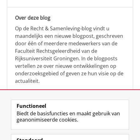
Over deze blog
Op de Recht & Samenleving-blog vindt u
maandelijks een nieuwe blogpost, geschreven
door één of meerdere medewerkers van de
Faculteit Rechtsgeleerdheid van de
Rijksuniversiteit Groningen. In de blogposts
vertellen ze over nieuwe ontwikkelingen op
onderzoeksgebied of geven ze hun visie op de
actualiteit.
Functioneel
Biedt de basisfuncties en maakt gebruik van
geanonimiseerde cookies.
F
L
R
I
Y
Volg de RUG
a
i
S
n
o