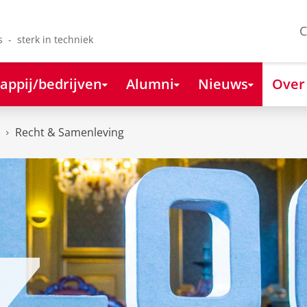
C
s - sterk in techniek
appij/bedrijven
Alumni
Nieuws
Over
Recht & Samenleving