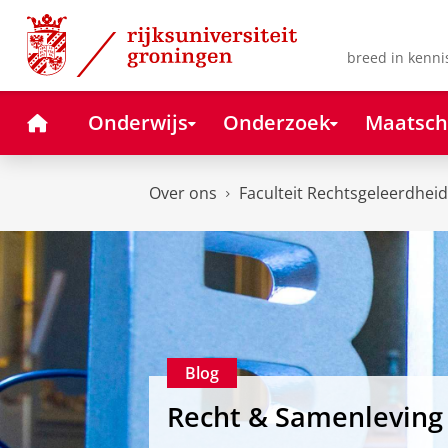
Skip
Skip
to
to
Content
Navigation
breed in kenni
Home
Onderwijs
Onderzoek
Maatsch
Over ons
Faculteit Rechtsgeleerdheid
Blog
Recht & Samenleving