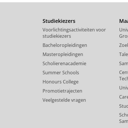
Studiekiezers
Maa
Voorlichtingsactiviteiten voor
Univ
studiekiezers
Gro
Bacheloropleidingen
Zoe
Masteropleidingen
Tal
Scholierenacademie
Sam
Cen
Summer Schools
Tec
Honours College
Uni
Promotietrajecten
Car
Veelgestelde vragen
Stu
Sch
Sam