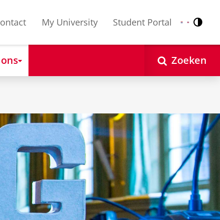
ontact
My University
Student Portal
Contr
Nederlands
English
 ons
Zoeken