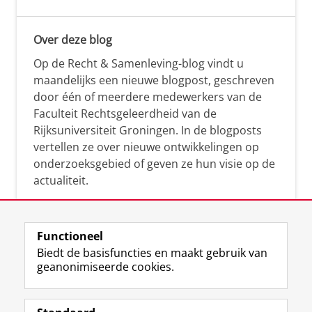
Over deze blog
Op de Recht & Samenleving-blog vindt u
maandelijks een nieuwe blogpost, geschreven
door één of meerdere medewerkers van de
Faculteit Rechtsgeleerdheid van de
Rijksuniversiteit Groningen. In de blogposts
vertellen ze over nieuwe ontwikkelingen op
onderzoeksgebied of geven ze hun visie op de
actualiteit.
Functioneel
Biedt de basisfuncties en maakt gebruik van
geanonimiseerde cookies.
F
L
R
I
Y
Volg de RUG
a
i
S
n
o