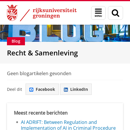
Skip
Skip
Over ons
Recht & Samenleving
Menu
Zoek
to
to
en
Content
Navigation
zoeken
Blog
Recht & Samenleving
Geen blogartikelen gevonden
Deel dit
Facebook
LinkedIn
Meest recente berichten
AI ADRIFT: Between Regulation and
Implementation of AI in Criminal Procedure