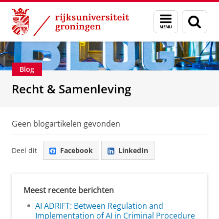
Skip
Skip
Over ons
Recht & Samenleving
Menu
Zoek
to
to
en
Content
Navigation
zoeken
Blog
Recht & Samenleving
Geen blogartikelen gevonden
Deel dit
Facebook
LinkedIn
Meest recente berichten
AI ADRIFT: Between Regulation and
Implementation of AI in Criminal Procedure