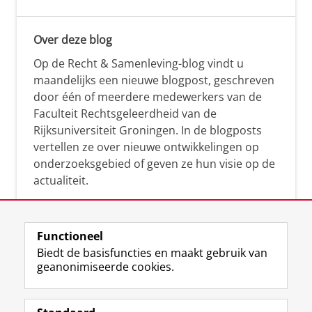
Over deze blog
Op de Recht & Samenleving-blog vindt u
maandelijks een nieuwe blogpost, geschreven
door één of meerdere medewerkers van de
Faculteit Rechtsgeleerdheid van de
Rijksuniversiteit Groningen. In de blogposts
vertellen ze over nieuwe ontwikkelingen op
onderzoeksgebied of geven ze hun visie op de
actualiteit.
Functioneel
Biedt de basisfuncties en maakt gebruik van
geanonimiseerde cookies.
F
L
R
I
Y
Volg de RUG
a
i
S
n
o