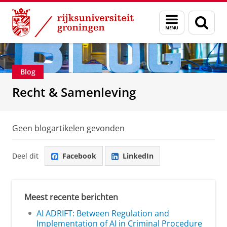
Skip
Skip
Over ons
Recht & Samenleving
Menu
Zoek
to
to
en
Content
Navigation
zoeken
Blog
Recht & Samenleving
Geen blogartikelen gevonden
Deel dit
Facebook
LinkedIn
Meest recente berichten
AI ADRIFT: Between Regulation and
Implementation of AI in Criminal Procedure