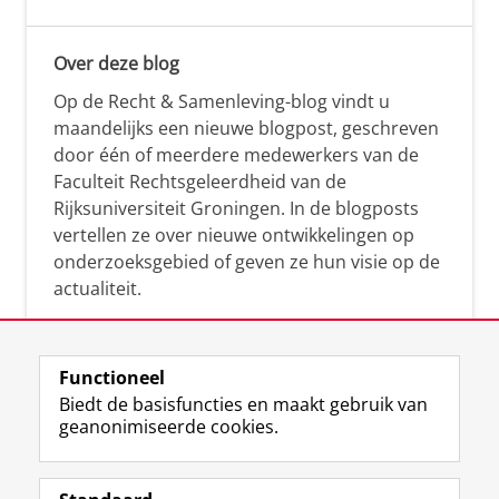
Over deze blog
Op de Recht & Samenleving-blog vindt u
maandelijks een nieuwe blogpost, geschreven
door één of meerdere medewerkers van de
Faculteit Rechtsgeleerdheid van de
Rijksuniversiteit Groningen. In de blogposts
vertellen ze over nieuwe ontwikkelingen op
onderzoeksgebied of geven ze hun visie op de
actualiteit.
Functioneel
Biedt de basisfuncties en maakt gebruik van
geanonimiseerde cookies.
F
L
R
I
Y
Volg de RUG
a
i
S
n
o