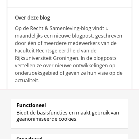
Over deze blog
Op de Recht & Samenleving-blog vindt u
maandelijks een nieuwe blogpost, geschreven
door één of meerdere medewerkers van de
Faculteit Rechtsgeleerdheid van de
Rijksuniversiteit Groningen. In de blogposts
vertellen ze over nieuwe ontwikkelingen op
onderzoeksgebied of geven ze hun visie op de
actualiteit.
Functioneel
Biedt de basisfuncties en maakt gebruik van
geanonimiseerde cookies.
F
L
R
I
Y
Volg de RUG
a
i
S
n
o