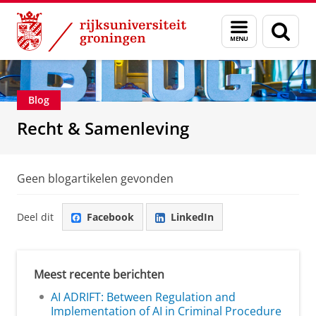
Skip
Skip
Over ons
Recht & Samenleving
Menu
Zoek
to
to
en
Content
Navigation
zoeken
Blog
Recht & Samenleving
Geen blogartikelen gevonden
Deel dit
Facebook
LinkedIn
Meest recente berichten
AI ADRIFT: Between Regulation and
Implementation of AI in Criminal Procedure