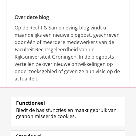
Over deze blog
Op de Recht & Samenleving-blog vindt u
maandelijks een nieuwe blogpost, geschreven
door één of meerdere medewerkers van de
Faculteit Rechtsgeleerdheid van de
Rijksuniversiteit Groningen. In de blogposts
vertellen ze over nieuwe ontwikkelingen op
onderzoeksgebied of geven ze hun visie op de
actualiteit.
Functioneel
Biedt de basisfuncties en maakt gebruik van
geanonimiseerde cookies.
F
L
R
I
Y
Volg de RUG
a
i
S
n
o