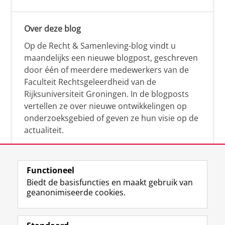
Over deze blog
Op de Recht & Samenleving-blog vindt u
maandelijks een nieuwe blogpost, geschreven
door één of meerdere medewerkers van de
Faculteit Rechtsgeleerdheid van de
Rijksuniversiteit Groningen. In de blogposts
vertellen ze over nieuwe ontwikkelingen op
onderzoeksgebied of geven ze hun visie op de
actualiteit.
Functioneel
Biedt de basisfuncties en maakt gebruik van
geanonimiseerde cookies.
F
L
R
I
Y
Volg de RUG
a
i
S
n
o