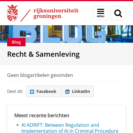
Skip
Skip
Over ons
Recht & Samenleving
Menu
Zoek
to
to
en
Content
Navigation
zoeken
Blog
Recht & Samenleving
Geen blogartikelen gevonden
Deel dit
Facebook
LinkedIn
Meest recente berichten
AI ADRIFT: Between Regulation and
Implementation of AI in Criminal Procedure