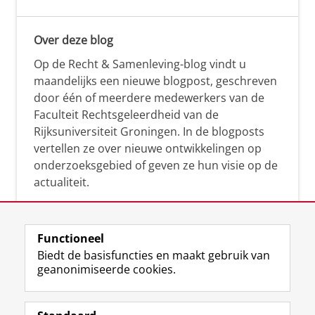
Over deze blog
Op de Recht & Samenleving-blog vindt u
maandelijks een nieuwe blogpost, geschreven
door één of meerdere medewerkers van de
Faculteit Rechtsgeleerdheid van de
Rijksuniversiteit Groningen. In de blogposts
vertellen ze over nieuwe ontwikkelingen op
onderzoeksgebied of geven ze hun visie op de
actualiteit.
Functioneel
Biedt de basisfuncties en maakt gebruik van
geanonimiseerde cookies.
F
L
R
I
Y
Volg de RUG
a
i
S
n
o