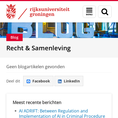
Skip
Skip
Over ons
Recht & Samenleving
Menu
Zoek
to
to
en
Content
Navigation
zoeken
Blog
Recht & Samenleving
Geen blogartikelen gevonden
Deel dit
Facebook
LinkedIn
Meest recente berichten
AI ADRIFT: Between Regulation and
Implementation of AI in Criminal Procedure