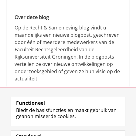
Over deze blog
Op de Recht & Samenleving-blog vindt u
maandelijks een nieuwe blogpost, geschreven
door één of meerdere medewerkers van de
Faculteit Rechtsgeleerdheid van de
Rijksuniversiteit Groningen. In de blogposts
vertellen ze over nieuwe ontwikkelingen op
onderzoeksgebied of geven ze hun visie op de
actualiteit.
Functioneel
Biedt de basisfuncties en maakt gebruik van
geanonimiseerde cookies.
F
L
R
I
Y
Volg de RUG
a
i
S
n
o