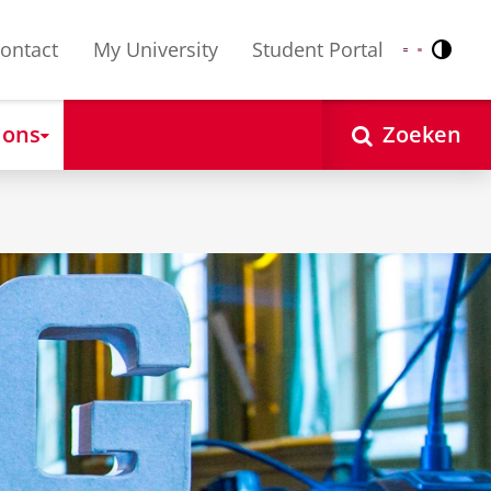
ontact
My University
Student Portal
Contr
Nederlands
English
 ons
Zoeken