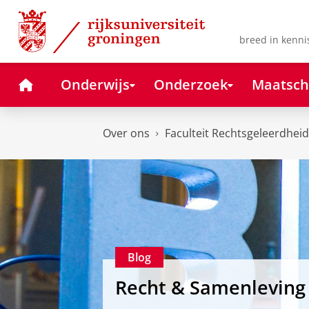
Skip
Skip
to
to
Content
Navigation
breed in kenni
Home
Onderwijs
Onderzoek
Maatsch
Over ons
Faculteit Rechtsgeleerdheid
Blog
Recht & Samenleving