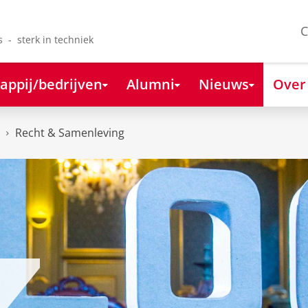
C
s - sterk in techniek
appij/bedrijven
Alumni
Nieuws
Over
Recht & Samenleving