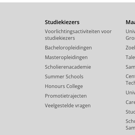
Studiekiezers
Maa
Voorlichtingsactiviteiten voor
Univ
studiekiezers
Gro
Bacheloropleidingen
Zoe
Masteropleidingen
Tal
Scholierenacademie
Sam
Cen
Summer Schools
Tec
Honours College
Uni
Promotietrajecten
Car
Veelgestelde vragen
Stu
Sch
Sam