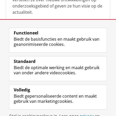
onderzoeksgebied of geven ze hun visie op de
actualiteit.
Functioneel
Biedt de basisfuncties en maakt gebruik van
geanonimiseerde cookies.
F
L
R
I
Y
Volg de RUG
a
i
S
n
o
Standaard
c
n
S
s
u
Biedt de optimale werking en maakt gebruik
e
k
-
t
T
Studiekiezers
van onder andere videocookies.
b
e
f
a
u
Maatschappij/bedrijven
o
d
e
g
b
o
I
e
r
e
Alumni
k
n
d
a
-
Volledig
p
-
R
m
k
Biedt gepersonaliseerde content en maakt
Over ons
a
p
i
-
a
gebruik van marketingcookies.
g
a
j
a
n
i
g
k
c
a
Disclaimer & Copyright
Privacy
Cookies
n
i
s
c
a