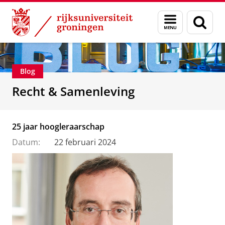
Skip
Skip
Over ons
Recht & Samenleving
Menu
Zoek
to
to
en
Content
Navigation
zoeken
Blog
Recht & Samenleving
25 jaar hoogleraarschap
Datum:
22 februari 2024