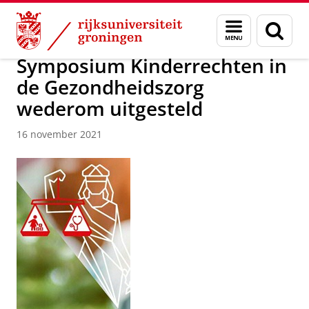
Skip
Skip
Gronings Centrum voor Kinderrechten 
Menu
Zoek
to
to
en
Content
Navigation
zoeken
Symposium Kinderrechten in
de Gezondheidszorg
wederom uitgesteld
16 november 2021