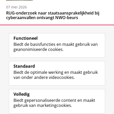
07 mei 2026
RUG-onderzoek naar staatsaansprakelijkheid bij
cyberaanvallen ontvangt NWO-beurs
Functioneel
Biedt de basisfuncties en maakt gebruik van
geanonimiseerde cookies.
F
L
R
I
Y
Volg de RUG
a
i
S
n
o
Standaard
c
n
S
s
u
Biedt de optimale werking en maakt gebruik
e
k
-
t
T
Studiekiezers
van onder andere videocookies.
b
e
f
a
u
Maatschappij/bedrijven
o
d
e
g
b
o
I
e
r
e
Alumni
k
n
d
a
-
Volledig
p
-
R
m
k
Biedt gepersonaliseerde content en maakt
Over ons
a
p
i
-
a
gebruik van marketingcookies.
g
a
j
a
n